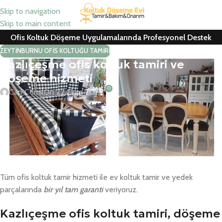
Skip to navigation
Skip to main content
Ofis Koltuk Döşeme Uygulamalarında Profesyonel Destek
ZEYTINBURNU OFIS KOLTUĞU TAMIRI
Kazlıçeşme ofis koltuk tamiri ve
döşeme hizmeti
0
Can Cemil
On 22 Ekim 2022
Kazlıçeşme ofis koltuk tamiri, oturma grubu tamiri, koltuk döşeme,
berber koltuğu tamiri, ofis koltuk kaplama ve ofis koltuğu yedek
parça değişimlerini uzman ekiplerimize yaptırabilirsiniz.
Kurumsal firmalar ile konutlarda yedek parça değişimleri ve tamir
– döşeme – kaplama için ücretsiz keşif hizmetimiz mevcuttur.
Tüm ofis koltuk tamir hizmeti ile ev koltuk tamir ve yedek
parçalarında
bir yıl tam garanti
veriyoruz.
Kazlıçeşme ofis koltuk tamiri, döşeme