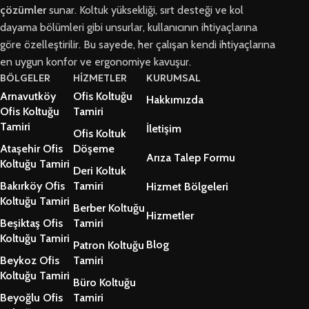
çözümler
sunar. Koltuk yüksekliği, sırt desteği ve kol
dayama bölümleri gibi unsurlar, kullanıcının ihtiyaçlarına
göre özelleştirilir. Bu sayede, her çalışan kendi ihtiyaçlarına
en uygun konfor ve ergonomiye kavuşur.
BÖLGELER
HİZMETLER
KURUMSAL
Arnavutköy
Ofis Koltuğu
Hakkımızda
Ofis Koltuğu
Tamiri
Tamiri
İletişim
Ofis Koltuk
Ataşehir Ofis
Döşeme
Arıza Talep Formu
Koltuğu Tamiri
Deri Koltuk
Bakırköy Ofis
Tamiri
Hizmet Bölgeleri
Koltuğu Tamiri
Berber Koltuğu
Hizmetler
Beşiktaş Ofis
Tamiri
Koltuğu Tamiri
Blog
Patron Koltuğu
Beykoz Ofis
Tamiri
Koltuğu Tamiri
Büro Koltuğu
Beyoğlu Ofis
Tamiri