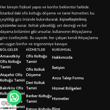
Her bireyin fiziksel yapısı ve konfor beklentisi farklıdır.
İstanbul'daki ofis koltuğu döşeme ve tamir hizmetleri, bu
çeşitliliği göz önünde bulundurarak,
kişiselleştirilmiş
çözümler
sunar. Koltuk yüksekliği, sırt desteği ve kol
dayama bölümleri gibi unsurlar, kullanıcının ihtiyaçlarına
göre özelleştirilir. Bu sayede, her çalışan kendi ihtiyaçlarına
en uygun konfor ve ergonomiye kavuşur.
BÖLGELER
HİZMETLER
KURUMSAL
Arnavutköy
Ofis Koltuğu
Hakkımızda
Ofis Koltuğu
Tamiri
Tamiri
İletişim
Ofis Koltuk
Ataşehir Ofis
Döşeme
Arıza Talep Formu
Koltuğu Tamiri
Deri Koltuk
Bakırköy Ofis
Tamiri
Hizmet Bölgeleri
Koltuğu Tamiri
Berber Koltuğu
Hizmetler
Beşiktaş Ofis
Tamiri
Koltuğu Tamiri
letişim
Hızlı Ara
Arıza Formu
Blog
Patron Koltuğu