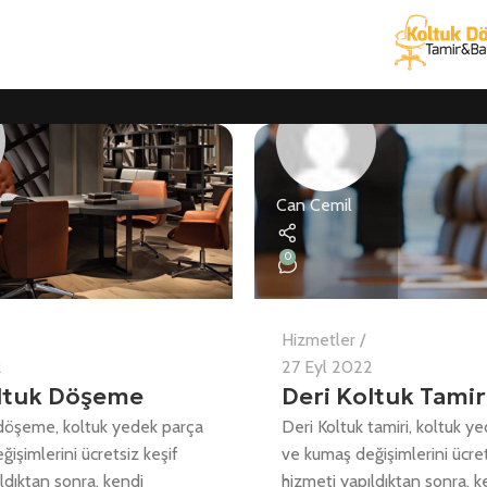
Can Cemil
0
Hizmetler
2
27 Eyl 2022
oltuk Döşeme
Deri Koltuk Tamir
 döşeme, koltuk yedek parça
Deri Koltuk tamiri, koltuk y
işimlerini ücretsiz keşif
ve kumaş değişimlerini ücret
ldıktan sonra, kendi
hizmeti yapıldıktan sonra, k