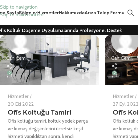
Skip to navigation
na Sayfa
Bölgeler
Hizmetler
Hakkımızda
Arıza Talep Formu
Skip to main content
fis Koltuk Döşeme Uygulamalarında Profesyonel Destek
Can Cemil
Can Cemil
0
0
Hizmetler
Hizmetler
20 Eki 2022
27 Eyl 202
Ofis Koltuğu Tamiri
Ofis K
Ofis koltuğu tamiri, koltuk yedek parça
Ofis koltuk
ve kumaş değişimlerini ücretsiz keşif
ve kumaş değ
hizmeti yapıldıktan sonra, kendi
hizmeti yapı