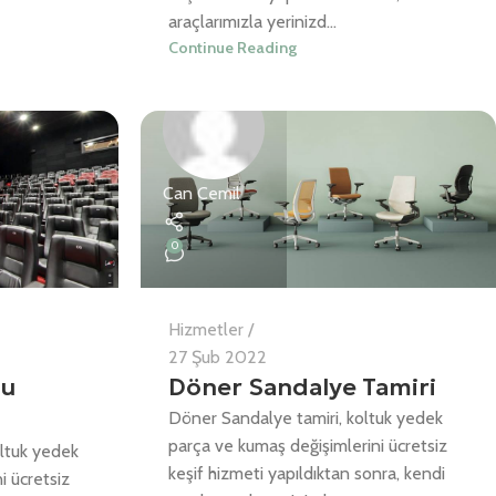
araçlarımızla yerinizd...
Continue Reading
Can Cemil
0
Hizmetler
27 Şub 2022
ğu
Döner Sandalye Tamiri
Döner Sandalye tamiri, koltuk yedek
parça ve kumaş değişimlerini ücretsiz
oltuk yedek
keşif hizmeti yapıldıktan sonra, kendi
i ücretsiz