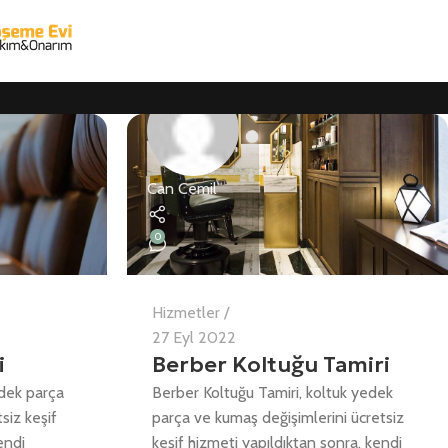
Can Cemil
0
Hizmetler
27 Eyl 2022
i
Berber Koltuğu Tamiri
edek parça
Berber Koltuğu Tamiri, koltuk yedek
siz keşif
parça ve kumaş değişimlerini ücretsiz
endi
keşif hizmeti yapıldıktan sonra, kendi