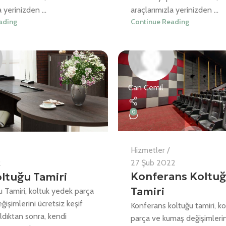
 yerinizden ...
araçlarımızla yerinizden ...
ading
Continue Reading
Can Cemil
0
Hizmetler
27 Şub 2022
2
Konferans Koltu
ltuğu Tamiri
Tamiri
u Tamiri, koltuk yedek parça
işimlerini ücretsiz keşif
Konferans koltuğu tamiri, k
ldıktan sonra, kendi
parça ve kumaş değişimlerin