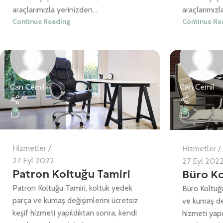
araçlarımızla yerinizden...
araçlarımızla
Continue Reading
Continue Re
Can Cemil
Can Cemil
0
0
Hizmetler
Hizmetler
27 Eyl 2022
27 Eyl 202
Patron Koltuğu Tamiri
Büro Ko
Patron Koltuğu Tamiri, koltuk yedek
Büro Koltuğ
parça ve kumaş değişimlerini ücretsiz
ve kumaş değ
keşif hizmeti yapıldıktan sonra, kendi
hizmeti yapı