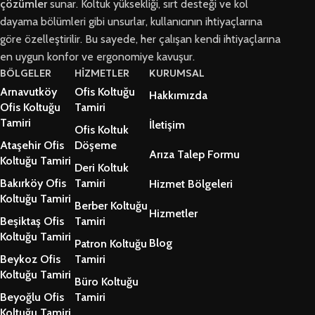
çözümler
sunar. Koltuk yüksekliği, sırt desteği ve kol
dayama bölümleri gibi unsurlar, kullanıcının ihtiyaçlarına
göre özelleştirilir. Bu sayede, her çalışan kendi ihtiyaçlarına
en uygun konfor ve ergonomiye kavuşur.
BÖLGELER
HİZMETLER
KURUMSAL
Arnavutköy
Ofis Koltuğu
Hakkımızda
Ofis Koltuğu
Tamiri
Tamiri
İletişim
Ofis Koltuk
Ataşehir Ofis
Döşeme
Arıza Talep Formu
Koltuğu Tamiri
Deri Koltuk
Bakırköy Ofis
Tamiri
Hizmet Bölgeleri
Koltuğu Tamiri
Berber Koltuğu
Hizmetler
Beşiktaş Ofis
Tamiri
Koltuğu Tamiri
Blog
Patron Koltuğu
Beykoz Ofis
Tamiri
Koltuğu Tamiri
Büro Koltuğu
Beyoğlu Ofis
Tamiri
Koltuğu Tamiri