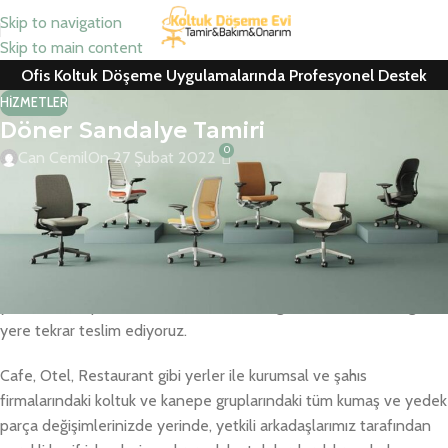
Skip to navigation
Skip to main content
Ofis Koltuk Döşeme Uygulamalarında Profesyonel Destek
HIZMETLER
Döner Sandalye Tamiri
0
Can Cemil
On 27 Şubat 2022
Döner Sandalye Tamiri
Döner Sandalye tamiri, koltuk yedek parça ve kumaş değişimlerini
ücretsiz keşif hizmeti yapıldıktan sonra, kendi araçlarımızla
yerinizden alıp, teknik servis hizmetini sağladıktan sonra aldığımız
yere tekrar teslim ediyoruz.
Cafe, Otel, Restaurant gibi yerler ile kurumsal ve şahıs
firmalarındaki koltuk ve kanepe gruplarındaki tüm kumaş ve yedek
parça değişimlerinizde yerinde, yetkili arkadaşlarımız tarafından