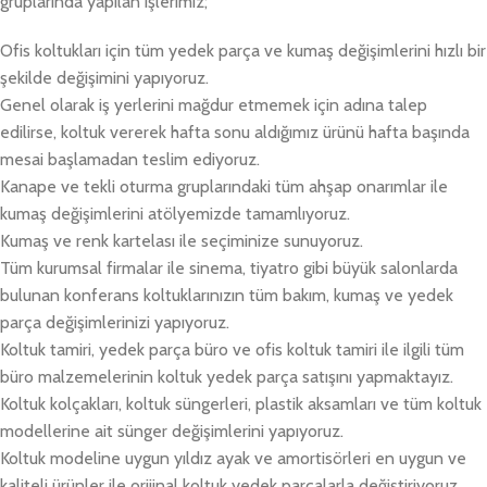
gruplarında yapılan işlerimiz;
Ofis koltukları için tüm yedek parça ve kumaş değişimlerini hızlı bir
şekilde değişimini yapıyoruz.
Genel olarak iş yerlerini mağdur etmemek için adına talep
edilirse, koltuk vererek hafta sonu aldığımız ürünü hafta başında
mesai başlamadan teslim ediyoruz.
Kanape ve tekli oturma gruplarındaki tüm ahşap onarımlar ile
kumaş değişimlerini atölyemizde tamamlıyoruz.
Kumaş ve renk kartelası ile seçiminize sunuyoruz.
Tüm kurumsal firmalar ile sinema, tiyatro gibi büyük salonlarda
bulunan konferans koltuklarınızın tüm bakım, kumaş ve yedek
parça değişimlerinizi yapıyoruz.
Koltuk tamiri, yedek parça büro ve ofis koltuk tamiri ile ilgili tüm
büro malzemelerinin koltuk yedek parça satışını yapmaktayız.
Koltuk kolçakları, koltuk süngerleri, plastik aksamları ve tüm koltuk
modellerine ait sünger değişimlerini yapıyoruz.
Koltuk modeline uygun yıldız ayak ve amortisörleri en uygun ve
kaliteli ürünler ile orijinal koltuk yedek parçalarla değiştiriyoruz.