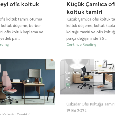
eyi ofis koltuk
Küçük Çamlıca of
koltuk tamiri
fis koltuk tamiri, oturma
Küçük Çamlıca ofis koltuk tam
i, koltuk döşeme, berber
koltuk döşeme, koltuk kapl
ri, ofis koltuk kaplama ve
koltuğu tamiri ve ofis koltu
 yedek par...
parça değişiminde 25 ...
ading
Continue Reading
Can Cemil
0
Üsküdar Ofis Koltuğu Tamiri
19 Eki 2022
s Koltuğu Tamiri