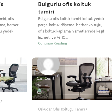
is
Bulgurlu ofis koltuk
tamiri
iri, ofis
Bulgurlu ofis koltuk tamiri, koltuk yedek
ama, berber
parça, koltuk döşeme, berber koltuğu,
ğu yedek
ofis koltuk kaplama hizmetlerinde keşif
hizmeti ve % 10...
Continue Reading
Can Cemil
0
Üsküdar Ofis Koltuğu Tamiri