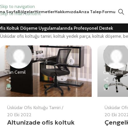
Skip to navigation
na Sayfa
Bölgeler
Hizmetler
Hakkımızda
Arıza Talep Formu
Skip to main content
fis Koltuk Döşeme Uygulamalarında Profesyonel Destek
Üsküdar ofis koltuğu tamiri, koltuk yedek parça, koltuk döşeme, b
Can Cemil
Can Cemil
0
0
Üsküdar Ofis Koltuğu Tamiri
Üsküdar Ofi
20 Eki 2022
20 Eki 202
Altunizade ofis koltuk
Çengelk