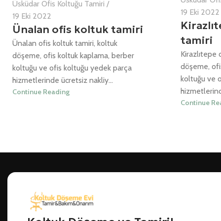
Üsküdar Ofis Koltuğu Tamiri
19 Eki 2022
19 Eki 2022
Kirazlı
Ünalan ofis koltuk tamiri
tamiri
Ünalan ofis koltuk tamiri, koltuk
Kirazlıtepe o
döşeme, ofis koltuk kaplama, berber
döşeme, ofi
koltuğu ve ofis koltuğu yedek parça
koltuğu ve 
hizmetlerinde ücretsiz nakliy...
hizmetlerind
Continue Reading
Continue Re