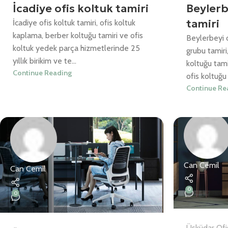
İcadiye ofis koltuk tamiri
Beylerb
tamiri
İcadiye ofis koltuk tamiri, ofis koltuk
kaplama, berber koltuğu tamiri ve ofis
Beylerbeyi o
koltuk yedek parça hizmetlerinde 25
grubu tamir
yıllık birikim ve te...
koltuğu tami
Continue Reading
ofis koltuğu
Continue Re
Can Cemil
Can Cemil
0
0
Üsküdar Ofi