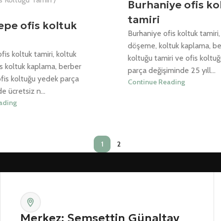
Burhaniye ofis ko
tamiri
tepe ofis koltuk
Burhaniye ofis koltuk tamiri,
döşeme, koltuk kaplama, be
fis koltuk tamiri, koltuk
koltuğu tamiri ve ofis koltu
s koltuk kaplama, berber
parça değişiminde 25 yıll...
ofis koltuğu yedek parça
Continue Reading
e ücretsiz n...
ading
1
2
Merkez: Şemsettin Günaltay