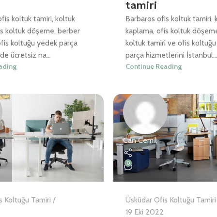
tamiri
is koltuk tamiri, koltuk
Barbaros ofis koltuk tamiri, 
is koltuk döşeme, berber
kaplama, ofis koltuk döşem
ofis koltuğu yedek parça
koltuk tamiri ve ofis koltuğ
de ücretsiz na...
parça hizmetlerini İstanbul..
ading
Continue Reading
Can Cemil
0
s Koltuğu Tamiri
Üsküdar Ofis Koltuğu Tamiri
19 Eki 2022