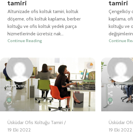
tamiri
tamiri
Altunizade ofis koltuk tamiri, koltuk
Çengelköy of
döşeme, ofis koltuk kaplama, berber
kaplama, of
koltuğu ve ofis koltuk yedek parça
koltuğu ve 
hizmetlerinde ücretsiz nak...
değişimlerin
Continue Reading
Continue Re
Can Cemil
Can Cemil
0
0
Üsküdar Ofis Koltuğu Tamiri
Üsküdar Ofi
19 Eki 2022
19 Eki 2022