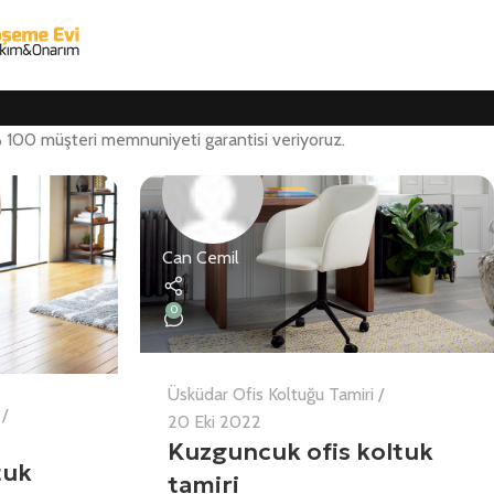
% 100 müşteri memnuniyeti garantisi veriyoruz.
Can Cemil
0
Üsküdar Ofis Koltuğu Tamiri
20 Eki 2022
Kuzguncuk ofis koltuk
tuk
tamiri