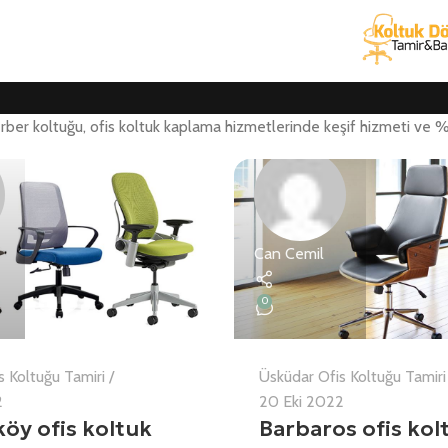
erber koltuğu, ofis koltuk kaplama hizmetlerinde keşif hizmeti ve 
Can Cemil
0
s Koltuğu Tamiri
Üsküdar Ofis Koltuğu Tamiri
2
20 Eki 2022
öy ofis koltuk
Barbaros ofis kol