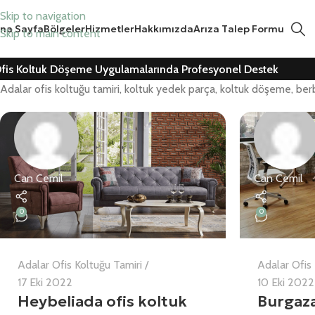
Skip to navigation
na Sayfa
Bölgeler
Hizmetler
Hakkımızda
Arıza Talep Formu
Skip to main content
fis Koltuk Döşeme Uygulamalarında Profesyonel Destek
Adalar ofis koltuğu tamiri, koltuk yedek parça, koltuk döşeme, be
Can Cemil
Can Cemil
0
0
Adalar Ofis Koltuğu Tamiri
Adalar Ofis 
17 Eki 2022
10 Eki 2022
Heybeliada ofis koltuk
Burgaza