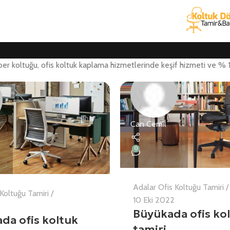
rber koltuğu, ofis koltuk kaplama hizmetlerinde keşif hizmeti ve %
Can Cemil
0
Adalar Ofis Koltuğu Tamiri
Koltuğu Tamiri
10 Eki 2022
Büyükada ofis ko
da ofis koltuk
tamiri