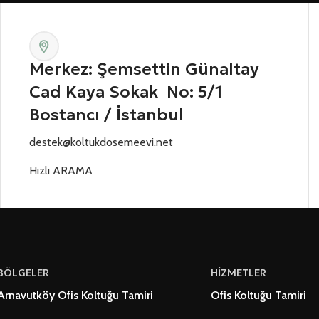
Merkez: Şemsettin Günaltay
Cad Kaya Sokak No: 5/1
Bostancı / İstanbul
destek@koltukdosemeevi.net
Hızlı ARAMA
BÖLGELER
HİZMETLER
Arnavutköy Ofis Koltuğu Tamiri
Ofis Koltuğu Tamiri