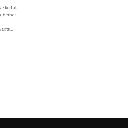
ve koltuk
, berber
ptır...