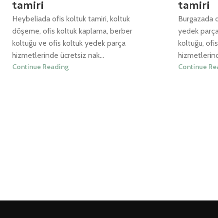
tamiri
tamiri
Heybeliada ofis koltuk tamiri, koltuk
Burgazada of
döşeme, ofis koltuk kaplama, berber
yedek parça
koltuğu ve ofis koltuk yedek parça
koltuğu, ofi
hizmetlerinde ücretsiz nak...
hizmetlerind
Continue Reading
Continue Re