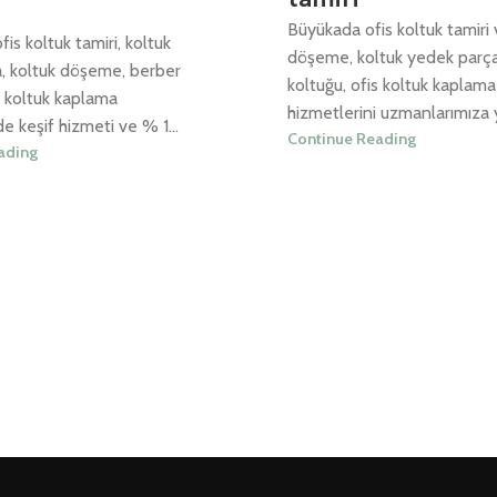
Büyükada ofis koltuk tamiri 
is koltuk tamiri, koltuk
döşeme, koltuk yedek parça
, koltuk döşeme, berber
koltuğu, ofis koltuk kaplama
s koltuk kaplama
hizmetlerini uzmanlarımıza ya
e keşif hizmeti ve % 1...
Continue Reading
ading