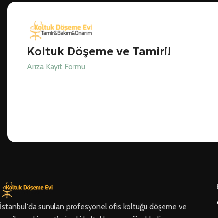
Koltuk Döşeme ve Tamiri!
Arıza Kayıt Formu
İstanbul'da sunulan profesyonel ofis koltuğu döşeme ve