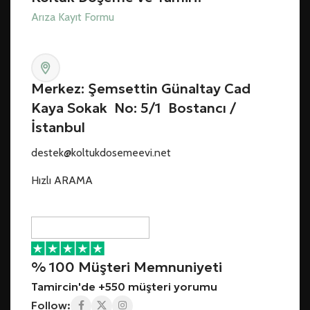
Arıza Kayıt Formu
Merkez: Şemsettin Günaltay Cad
Kaya Sokak No: 5/1 Bostancı /
İstanbul
destek@koltukdosemeevi.net
Hızlı ARAMA
% 100 Müşteri Memnuniyeti
Tamircin'de +550 müşteri yorumu
Follow: