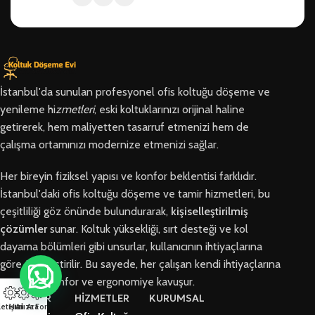
İstanbul'da sunulan profesyonel ofis koltuğu döşeme ve
yenileme hi
zmetleri
, eski koltuklarınızı orijinal haline
getirerek, hem maliyetten tasarruf etmenizi hem de
çalışma ortamınızı modernize etmenizi sağlar.
Her bireyin fiziksel yapısı ve konfor beklentisi farklıdır.
İstanbul'daki ofis koltuğu döşeme ve tamir hizmetleri, bu
çeşitliliği göz önünde bulundurarak,
kişiselleştirilmiş
çözümler
sunar. Koltuk yüksekliği, sırt desteği ve kol
dayama bölümleri gibi unsurlar, kullanıcının ihtiyaçlarına
göre özelleştirilir. Bu sayede, her çalışan kendi ihtiyaçlarına
en uygun konfor ve ergonomiye kavuşur.
BÖLGELER
HİZMETLER
KURUMSAL
letişim
Hızlı Ara
Arıza Formu