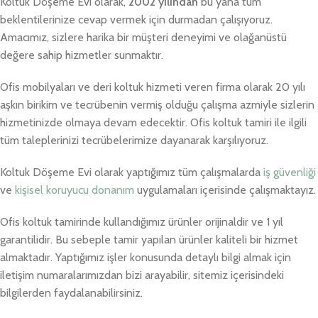
Koltuk Döşeme Evi olarak,
2002 yılından
bu yana tüm
beklentilerinize cevap vermek için durmadan çalışıyoruz.
Amacımız, sizlere harika bir müşteri deneyimi ve olağanüstü
değere sahip hizmetler sunmaktır.
Ofis mobilyaları ve deri koltuk hizmeti veren firma olarak 20 yılı
aşkın birikim ve tecrübenin vermiş olduğu çalışma azmiyle sizlerin
hizmetinizde olmaya devam edecektir. Ofis koltuk tamiri ile ilgili
tüm taleplerinizi tecrübelerimize dayanarak karşılıyoruz.
Koltuk Döşeme Evi olarak yaptığımız tüm çalışmalarda
iş güvenliği
ve
kişisel koruyucu donanım
uygulamaları içerisinde çalışmaktayız.
Ofis koltuk tamirinde kullandığımız ürünler orijinaldir ve 1 yıl
garantilidir. Bu sebeple tamir yapılan ürünler kaliteli bir hizmet
almaktadır. Yaptığımız işler konusunda detaylı bilgi almak için
iletişim numaralarımızdan bizi arayabilir, sitemiz içerisindeki
bilgilerden faydalanabilirsiniz.