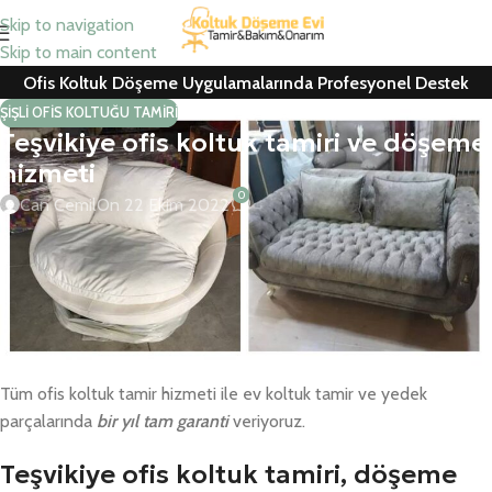
Skip to navigation
Skip to main content
Ofis Koltuk Döşeme Uygulamalarında Profesyonel Destek
ŞIŞLI OFIS KOLTUĞU TAMIRI
Teşvikiye ofis koltuk tamiri ve döşeme
hizmeti
0
Can Cemil
On 22 Ekim 2022
Teşvikiye ofis koltuk tamiri, ofis koltuk döşeme, koltuk kaplama,
berber koltuğu tamiri ve ofis koltuğu yedek parça değişiminde 25
yıllık tecrübenin vermiş olduğu çalışma azmiyle yanınızdayız.
Kurumsal firmalar ile konutlarda yedek parça değişimleri ve tamir
– döşeme – kaplama için ücretsiz keşif hizmetimiz mevcuttur.
Tüm ofis koltuk tamir hizmeti ile ev koltuk tamir ve yedek
parçalarında
bir yıl tam garanti
veriyoruz.
Teşvikiye ofis koltuk tamiri, döşeme