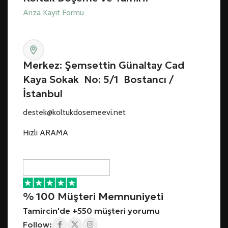
Arıza Kayıt Formu
Merkez: Şemsettin Günaltay Cad
Kaya Sokak No: 5/1 Bostancı /
İstanbul
destek@koltukdosemeevi.net
Hızlı ARAMA
% 100 Müşteri Memnuniyeti
Tamircin'de +550 müşteri yorumu
Follow: