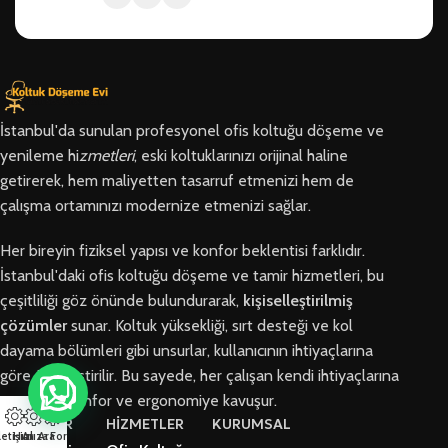
İstanbul'da sunulan profesyonel ofis koltuğu döşeme ve
yenileme hi
zmetleri
, eski koltuklarınızı orijinal haline
getirerek, hem maliyetten tasarruf etmenizi hem de
çalışma ortamınızı modernize etmenizi sağlar.
Her bireyin fiziksel yapısı ve konfor beklentisi farklıdır.
İstanbul'daki ofis koltuğu döşeme ve tamir hizmetleri, bu
çeşitliliği göz önünde bulundurarak,
kişiselleştirilmiş
çözümler
sunar. Koltuk yüksekliği, sırt desteği ve kol
dayama bölümleri gibi unsurlar, kullanıcının ihtiyaçlarına
göre özelleştirilir. Bu sayede, her çalışan kendi ihtiyaçlarına
en uygun konfor ve ergonomiye kavuşur.
BÖLGELER
HİZMETLER
KURUMSAL
letişim
Hızlı Ara
Arıza Formu