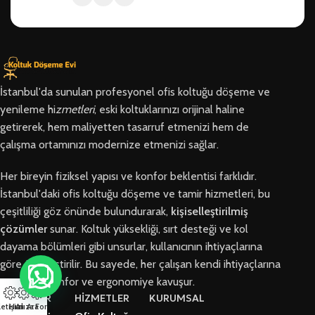
İstanbul'da sunulan profesyonel ofis koltuğu döşeme ve
yenileme hi
zmetleri
, eski koltuklarınızı orijinal haline
getirerek, hem maliyetten tasarruf etmenizi hem de
çalışma ortamınızı modernize etmenizi sağlar.
Her bireyin fiziksel yapısı ve konfor beklentisi farklıdır.
İstanbul'daki ofis koltuğu döşeme ve tamir hizmetleri, bu
çeşitliliği göz önünde bulundurarak,
kişiselleştirilmiş
çözümler
sunar. Koltuk yüksekliği, sırt desteği ve kol
dayama bölümleri gibi unsurlar, kullanıcının ihtiyaçlarına
göre özelleştirilir. Bu sayede, her çalışan kendi ihtiyaçlarına
en uygun konfor ve ergonomiye kavuşur.
BÖLGELER
HİZMETLER
KURUMSAL
letişim
Hızlı Ara
Arıza Formu