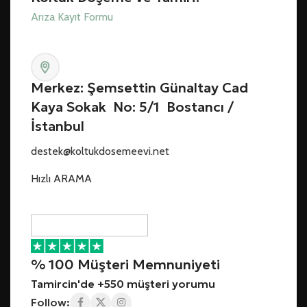
Arıza Kayıt Formu
Merkez: Şemsettin Günaltay Cad
Kaya Sokak No: 5/1 Bostancı /
İstanbul
destek@koltukdosemeevi.net
Hızlı ARAMA
% 100 Müşteri Memnuniyeti
Tamircin'de +550 müşteri yorumu
Follow: