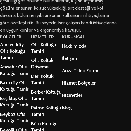
çeşitliliği göz önünde bulundurarak,
kişiselleştirilmiş
çözümler
sunar. Koltuk yüksekliği, sırt desteği ve kol
dayama bölümleri gibi unsurlar, kullanıcının ihtiyaçlarına
göre özelleştirilir. Bu sayede, her çalışan kendi ihtiyaçlarına
en uygun konfor ve ergonomiye kavuşur.
BÖLGELER
HİZMETLER
KURUMSAL
Arnavutköy
Ofis Koltuğu
Hakkımızda
Ofis Koltuğu
Tamiri
Tamiri
İletişim
Ofis Koltuk
Ataşehir Ofis
Döşeme
Arıza Talep Formu
Koltuğu Tamiri
Deri Koltuk
Bakırköy Ofis
Tamiri
Hizmet Bölgeleri
Koltuğu Tamiri
Berber Koltuğu
Hizmetler
Beşiktaş Ofis
Tamiri
Koltuğu Tamiri
Blog
Patron Koltuğu
Beykoz Ofis
Tamiri
Koltuğu Tamiri
Büro Koltuğu
Beyoğlu Ofis
Tamiri