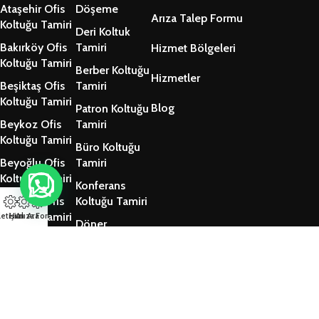
Ataşehir Ofis
Döşeme
Arıza Talep Formu
Koltuğu Tamiri
Deri Koltuk
Bakırköy Ofis
Tamiri
Hizmet Bölgeleri
Koltuğu Tamiri
Berber Koltuğu
Hizmetler
Beşiktaş Ofis
Tamiri
Koltuğu Tamiri
Blog
Patron Koltuğu
Beykoz Ofis
Tamiri
Koltuğu Tamiri
Büro Koltuğu
Beyoğlu Ofis
Tamiri
Koltuğu Tamiri
Konferans
Kadıköy Ofis
Koltuğu Tamiri
Koltuğu Tamiri
letişim
Hızlı Ara
Arıza Formu
Döner
Kartal Ofis
Sandalye
Koltuğu Tamiri
Tamiri
Tüm Bölgeler
CT Tasarım © 2025 design by Çağrı Web Tasarım Stüdyoları.