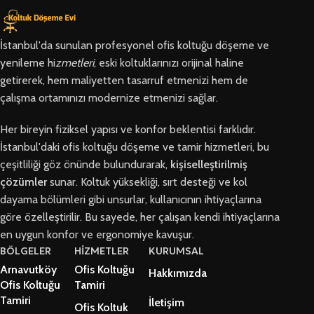
İstanbul'da sunulan profesyonel ofis koltuğu döşeme ve
yenileme hi
zmetleri
, eski koltuklarınızı orijinal haline
getirerek, hem maliyetten tasarruf etmenizi hem de
çalışma ortamınızı modernize etmenizi sağlar.
Her bireyin fiziksel yapısı ve konfor beklentisi farklıdır.
İstanbul'daki ofis koltuğu döşeme ve tamir hizmetleri, bu
çeşitliliği göz önünde bulundurarak,
kişiselleştirilmiş
çözümler
sunar. Koltuk yüksekliği, sırt desteği ve kol
dayama bölümleri gibi unsurlar, kullanıcının ihtiyaçlarına
göre özelleştirilir. Bu sayede, her çalışan kendi ihtiyaçlarına
en uygun konfor ve ergonomiye kavuşur.
BÖLGELER
HİZMETLER
KURUMSAL
Arnavutköy
Ofis Koltuğu
Hakkımızda
Ofis Koltuğu
Tamiri
Tamiri
İletişim
Ofis Koltuk