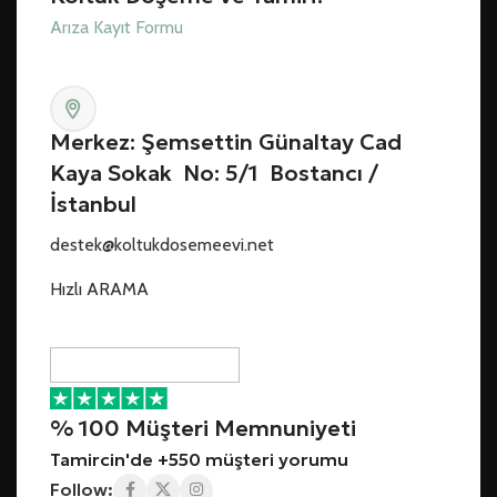
Arıza Kayıt Formu
Merkez: Şemsettin Günaltay Cad
Kaya Sokak No: 5/1 Bostancı /
İstanbul
destek@koltukdosemeevi.net
Hızlı ARAMA
% 100 Müşteri Memnuniyeti
Tamircin'de +550 müşteri yorumu
Follow: