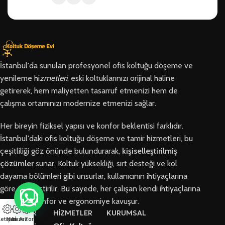
İstanbul'da sunulan profesyonel ofis koltuğu döşeme ve
yenileme hi
zmetleri
, eski koltuklarınızı orijinal haline
getirerek, hem maliyetten tasarruf etmenizi hem de
çalışma ortamınızı modernize etmenizi sağlar.
Her bireyin fiziksel yapısı ve konfor beklentisi farklıdır.
İstanbul'daki ofis koltuğu döşeme ve tamir hizmetleri, bu
çeşitliliği göz önünde bulundurarak,
kişiselleştirilmiş
çözümler
sunar. Koltuk yüksekliği, sırt desteği ve kol
dayama bölümleri gibi unsurlar, kullanıcının ihtiyaçlarına
göre özelleştirilir. Bu sayede, her çalışan kendi ihtiyaçlarına
en uygun konfor ve ergonomiye kavuşur.
BÖLGELER
HİZMETLER
KURUMSAL
letişim
Hızlı Ara
Arıza Formu