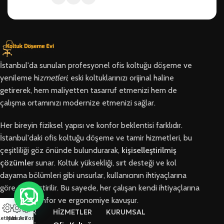
İstanbul'da sunulan profesyonel ofis koltuğu döşeme ve
yenileme hi
zmetleri
, eski koltuklarınızı orijinal haline
getirerek, hem maliyetten tasarruf etmenizi hem de
çalışma ortamınızı modernize etmenizi sağlar.
Her bireyin fiziksel yapısı ve konfor beklentisi farklıdır.
İstanbul'daki ofis koltuğu döşeme ve tamir hizmetleri, bu
çeşitliliği göz önünde bulundurarak,
kişiselleştirilmiş
çözümler
sunar. Koltuk yüksekliği, sırt desteği ve kol
dayama bölümleri gibi unsurlar, kullanıcının ihtiyaçlarına
göre özelleştirilir. Bu sayede, her çalışan kendi ihtiyaçlarına
en uygun konfor ve ergonomiye kavuşur.
BÖLGELER
HİZMETLER
KURUMSAL
letişim
Hızlı Ara
Arıza Formu