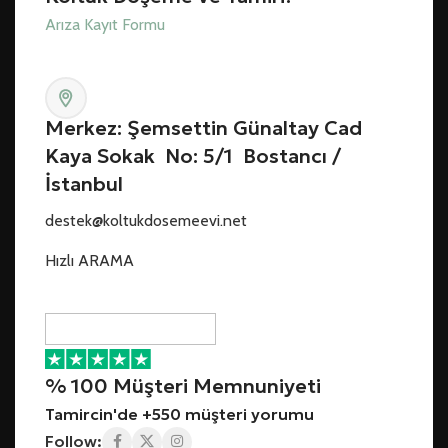
Arıza Kayıt Formu
Merkez: Şemsettin Günaltay Cad
Kaya Sokak No: 5/1 Bostancı /
İstanbul
destek@koltukdosemeevi.net
Hızlı ARAMA
% 100 Müşteri Memnuniyeti
Tamircin'de +550 müşteri yorumu
Follow: