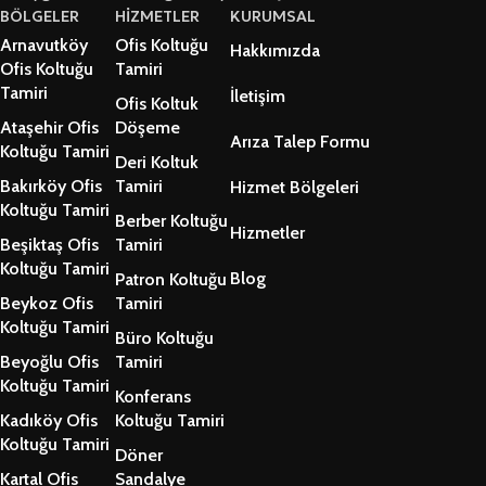
BÖLGELER
HİZMETLER
KURUMSAL
Arnavutköy
Ofis Koltuğu
Hakkımızda
Ofis Koltuğu
Tamiri
Tamiri
İletişim
Ofis Koltuk
Ataşehir Ofis
Döşeme
Arıza Talep Formu
Koltuğu Tamiri
Deri Koltuk
Bakırköy Ofis
Tamiri
Hizmet Bölgeleri
Koltuğu Tamiri
Berber Koltuğu
Hizmetler
Beşiktaş Ofis
Tamiri
Koltuğu Tamiri
Blog
Patron Koltuğu
Beykoz Ofis
Tamiri
Koltuğu Tamiri
Büro Koltuğu
Beyoğlu Ofis
Tamiri
Koltuğu Tamiri
Konferans
Kadıköy Ofis
Koltuğu Tamiri
Koltuğu Tamiri
Döner
Kartal Ofis
Sandalye