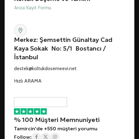
Arıza Kayıt Formu
Merkez: Şemsettin Günaltay Cad
Kaya Sokak No: 5/1 Bostancı /
İstanbul
destek@koltukdosemeevi.net
Hızlı ARAMA
% 100 Müşteri Memnuniyeti
Tamircin'de +550 müşteri yorumu
Follow: