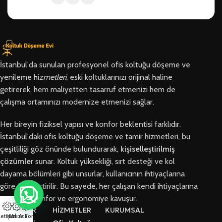
İstanbul'da sunulan profesyonel ofis koltuğu döşeme ve
yenileme hi
zmetleri
, eski koltuklarınızı orijinal haline
getirerek, hem maliyetten tasarruf etmenizi hem de
çalışma ortamınızı modernize etmenizi sağlar.
Her bireyin fiziksel yapısı ve konfor beklentisi farklıdır.
İstanbul'daki ofis koltuğu döşeme ve tamir hizmetleri, bu
çeşitliliği göz önünde bulundurarak,
kişiselleştirilmiş
çözümler
sunar. Koltuk yüksekliği, sırt desteği ve kol
dayama bölümleri gibi unsurlar, kullanıcının ihtiyaçlarına
göre özelleştirilir. Bu sayede, her çalışan kendi ihtiyaçlarına
en uygun konfor ve ergonomiye kavuşur.
BÖLGELER
HİZMETLER
KURUMSAL
letişim
Hızlı Ara
Arıza Formu