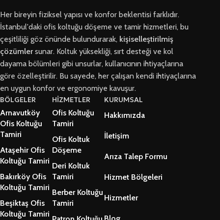
Her bireyin fiziksel yapısı ve konfor beklentisi farklıdır.
İstanbul'daki ofis koltuğu döşeme ve tamir hizmetleri, bu
çeşitliliği göz önünde bulundurarak,
kişiselleştirilmiş
çözümler
sunar. Koltuk yüksekliği, sırt desteği ve kol
dayama bölümleri gibi unsurlar, kullanıcının ihtiyaçlarına
göre özelleştirilir. Bu sayede, her çalışan kendi ihtiyaçlarına
en uygun konfor ve ergonomiye kavuşur.
BÖLGELER
HİZMETLER
KURUMSAL
Arnavutköy
Ofis Koltuğu
Hakkımızda
Ofis Koltuğu
Tamiri
Tamiri
İletişim
Ofis Koltuk
Ataşehir Ofis
Döşeme
Arıza Talep Formu
Koltuğu Tamiri
Deri Koltuk
Bakırköy Ofis
Tamiri
Hizmet Bölgeleri
Koltuğu Tamiri
Berber Koltuğu
Hizmetler
Beşiktaş Ofis
Tamiri
Koltuğu Tamiri
Blog
Patron Koltuğu