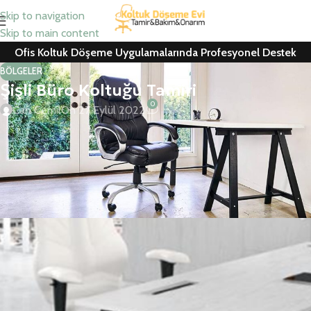
Skip to navigation
Skip to main content
Ofis Koltuk Döşeme Uygulamalarında Profesyonel Destek
BÖLGELER
Şişli Büro Koltuğu Tamiri
0
Can Cemil
On 27 Eylül 2022