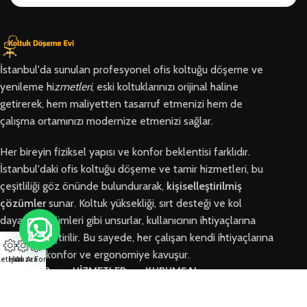
İstanbul'da sunulan profesyonel ofis koltuğu döşeme ve
yenileme hi
zmetleri
, eski koltuklarınızı orijinal haline
getirerek, hem maliyetten tasarruf etmenizi hem de
çalışma ortamınızı modernize etmenizi sağlar.
Her bireyin fiziksel yapısı ve konfor beklentisi farklıdır.
İstanbul'daki ofis koltuğu döşeme ve tamir hizmetleri, bu
çeşitliliği göz önünde bulundurarak,
kişiselleştirilmiş
çözümler
sunar. Koltuk yüksekliği, sırt desteği ve kol
dayama bölümleri gibi unsurlar, kullanıcının ihtiyaçlarına
göre özelleştirilir. Bu sayede, her çalışan kendi ihtiyaçlarına
en uygun konfor ve ergonomiye kavuşur.
letişim
Hızlı Ara
Arıza Formu
BÖLGELER
HİZMETLER
KURUMSAL
Arnavutköy
Ofis Koltuğu
Hakkımızda
Ofis Koltuğu
Tamiri