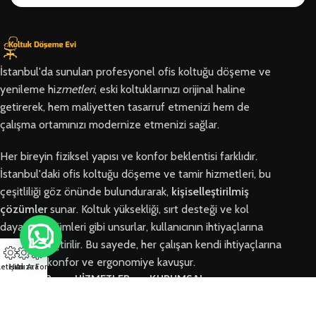
İstanbul'da sunulan profesyonel ofis koltuğu döşeme ve
yenileme hi
zmetleri
, eski koltuklarınızı orijinal haline
getirerek, hem maliyetten tasarruf etmenizi hem de
çalışma ortamınızı modernize etmenizi sağlar.
Her bireyin fiziksel yapısı ve konfor beklentisi farklıdır.
İstanbul'daki ofis koltuğu döşeme ve tamir hizmetleri, bu
çeşitliliği göz önünde bulundurarak,
kişiselleştirilmiş
çözümler
sunar. Koltuk yüksekliği, sırt desteği ve kol
dayama bölümleri gibi unsurlar, kullanıcının ihtiyaçlarına
göre özelleştirilir. Bu sayede, her çalışan kendi ihtiyaçlarına
en uygun konfor ve ergonomiye kavuşur.
letişim
Hızlı Ara
Arıza Formu
BÖLGELER
HİZMETLER
KURUMSAL
Arnavutköy
Ofis Koltuğu
Hakkımızda
Ofis Koltuğu
Tamiri