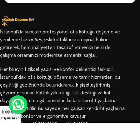
İstanbul'da sunulan profesyonel ofis koltuğu döşeme ve
yenileme hi
zmetleri
, eski koltuklarınızı orijinal haline
getirerek, hem maliyetten tasarruf etmenizi hem de
çalışma ortamınızı modernize etmenizi sağlar.
Her bireyin fiziksel yapısı ve konfor beklentisi farklıdır.
İstanbul'daki ofis koltuğu döşeme ve tamir hizmetleri, bu
çeşitliliği göz önünde bulundurarak,
kişiselleştirilmiş
çözümler
sunar. Koltuk yüksekliği, sırt desteği ve kol
dayama bölümleri gibi unsurlar, kullanıcının ihtiyaçlarına
göre özelleştirilir. Bu sayede, her çalışan kendi ihtiyaçlarına
en uygun konfor ve ergonomiye kavuşur.
letişim
Hızlı Ara
Arıza Formu
BÖLGELER
HİZMETLER
KURUMSAL
Arnavutköy
Ofis Koltuğu
Hakkımızda
Ofis Koltuğu
Tamiri