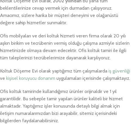
Koltuk Döşeme Evi olarak,
2002 yılından
bu yana tüm
beklentilerinize cevap vermek için durmadan çalışıyoruz.
Amacımız, sizlere harika bir müşteri deneyimi ve olağanüstü
değere sahip hizmetler sunmaktır.
Ofis mobilyaları ve deri koltuk hizmeti veren firma olarak 20 yılı
aşkın birikim ve tecrübenin vermiş olduğu çalışma azmiyle sizlerin
hizmetinizde olmaya devam edecektir. Ofis koltuk tamiri ile ilgili
tüm taleplerinizi tecrübelerimize dayanarak karşılıyoruz.
Koltuk Döşeme Evi olarak yaptığımız tüm çalışmalarda
iş güvenliği
ve
kişisel koruyucu donanım
uygulamaları içerisinde çalışmaktayız.
Ofis koltuk tamirinde kullandığımız ürünler orijinaldir ve 1 yıl
garantilidir. Bu sebeple tamir yapılan ürünler kaliteli bir hizmet
almaktadır. Yaptığımız işler konusunda detaylı bilgi almak için
iletişim numaralarımızdan bizi arayabilir, sitemiz içerisindeki
bilgilerden faydalanabilirsiniz.