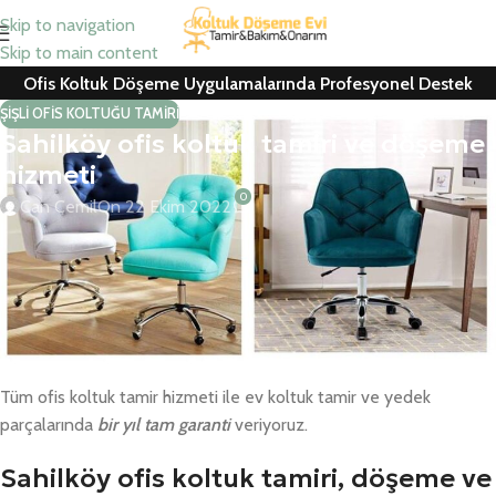
Skip to navigation
Skip to main content
Ofis Koltuk Döşeme Uygulamalarında Profesyonel Destek
ŞIŞLI OFIS KOLTUĞU TAMIRI
Sahilköy ofis koltuk tamiri ve döşeme
hizmeti
0
Can Cemil
On 22 Ekim 2022
Sahilköy ofis koltuk tamiri, koltuk kaplama, ofis koltuk döşeme,
berber koltuğu ve ofis koltuğu yedek parça değişimlerinde
ücretsiz nakliye ve keşif hizmeti için hemen arayın
Kurumsal firmalar ile konutlarda yedek parça değişimleri ve tamir
– döşeme – kaplama için ücretsiz keşif hizmetimiz mevcuttur.
Tüm ofis koltuk tamir hizmeti ile ev koltuk tamir ve yedek
parçalarında
bir yıl tam garanti
veriyoruz.
Sahilköy ofis koltuk tamiri, döşeme ve