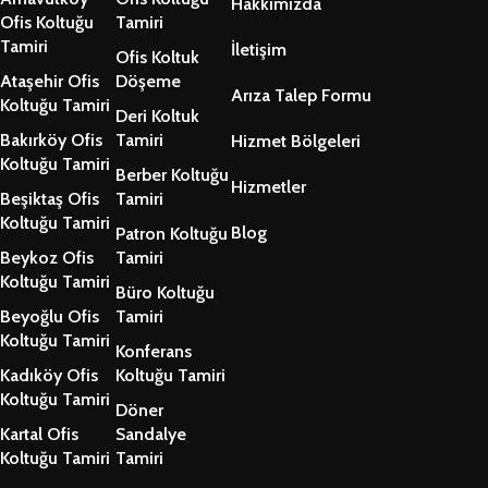
Hakkımızda
Ofis Koltuğu
Tamiri
Tamiri
İletişim
Ofis Koltuk
Ataşehir Ofis
Döşeme
Arıza Talep Formu
Koltuğu Tamiri
Deri Koltuk
Bakırköy Ofis
Tamiri
Hizmet Bölgeleri
Koltuğu Tamiri
Berber Koltuğu
Hizmetler
Beşiktaş Ofis
Tamiri
Koltuğu Tamiri
Blog
Patron Koltuğu
Beykoz Ofis
Tamiri
Koltuğu Tamiri
Büro Koltuğu
Beyoğlu Ofis
Tamiri
Koltuğu Tamiri
Konferans
Kadıköy Ofis
Koltuğu Tamiri
Koltuğu Tamiri
Döner
Kartal Ofis
Sandalye
Koltuğu Tamiri
Tamiri