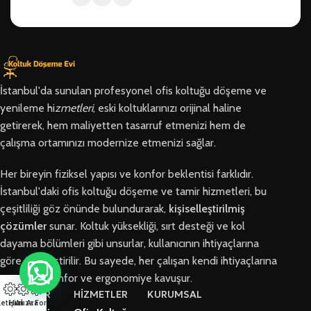
İstanbul'da sunulan profesyonel ofis koltuğu döşeme ve
yenileme hi
zmetleri
, eski koltuklarınızı orijinal haline
getirerek, hem maliyetten tasarruf etmenizi hem de
çalışma ortamınızı modernize etmenizi sağlar.
Her bireyin fiziksel yapısı ve konfor beklentisi farklıdır.
İstanbul'daki ofis koltuğu döşeme ve tamir hizmetleri, bu
çeşitliliği göz önünde bulundurarak,
kişiselleştirilmiş
çözümler
sunar. Koltuk yüksekliği, sırt desteği ve kol
dayama bölümleri gibi unsurlar, kullanıcının ihtiyaçlarına
göre özelleştirilir. Bu sayede, her çalışan kendi ihtiyaçlarına
en uygun konfor ve ergonomiye kavuşur.
BÖLGELER
HİZMETLER
KURUMSAL
letişim
Hızlı Ara
Arıza Formu