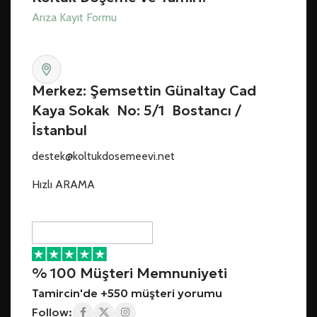
Arıza Kayıt Formu
Merkez: Şemsettin Günaltay Cad
Kaya Sokak No: 5/1 Bostancı /
İstanbul
destek@koltukdosemeevi.net
Hızlı ARAMA
% 100 Müşteri Memnuniyeti
Tamircin'de +550 müşteri yorumu
Follow: