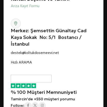
Arıza Kayıt Formu
Merkez: Şemsettin Günaltay Cad
Kaya Sokak No: 5/1 Bostancı /
İstanbul
destek@koltukdosemeevi.net
Hızlı ARAMA
% 100 Müşteri Memnuniyeti
Tamircin'de +550 müşteri yorumu
Follow: