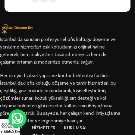
İstanbul'da sunulan profesyonel ofis koltuğu döşeme ve
yenileme hi
zmetleri
, eski koltuklarınızı orijinal haline
getirerek, hem maliyetten tasarruf etmenizi hem de
çalışma ortamınızı modernize etmenizi sağlar.
Her bireyin fiziksel yapısı ve konfor beklentisi farklıdır.
İstanbul'daki ofis koltuğu döşeme ve tamir hizmetleri, bu
çeşitliliği göz önünde bulundurarak,
kişiselleştirilmiş
çözümler
sunar. Koltuk yüksekliği, sırt desteği ve kol
dayama bölümleri gibi unsurlar, kullanıcının ihtiyaçlarına
göre özelleştirilir. Bu sayede, her çalışan kendi ihtiyaçlarına
en uygun konfor ve ergonomiye kavuşur.
BÖLGELER
HİZMETLER
KURUMSAL
letişim
Hızlı Ara
Arıza Formu