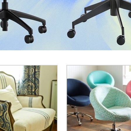
ız rengi solmuş, eskimiş, bir yerleri kırılmış ve benzeri durumlardak
zeltepe ofis koltuğu tamiri yerlerini dilediğiniz şekilde değiştiriyoru
n sonra evinize/işyerinize teslim ediyoruz. Güzeltepe ofis koltuk 
e kavuşturuyoruz. Güzeltepe ofis koltuğu tamiratı uygulamalarında üc