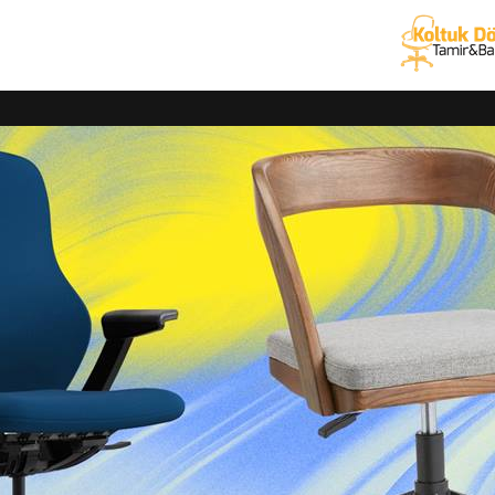
amiri ve ofis koltuk yedek parça hizmetlerinde 25 yıllık birikim ve 
 – döşeme – kaplama için ücretsiz keşif hizmetimiz mevcuttur. Tüm 
 garanti
veriyoruz.
ve kaplama hizmetleri
sandalye, oturma grubu ürünlerinizin tamiri, döşemesi ve kaplama iş
diğimiz tarihte ücretsiz nakliye ile teslim etmekteyiz.