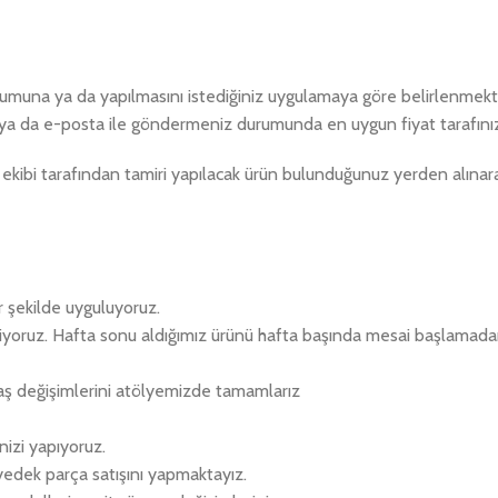
urumuna ya da yapılmasını istediğiniz uygulamaya göre belirlenmekte
ya da e-posta ile göndermeniz durumunda en uygun fiyat tarafınıza
kibi tarafından tamiri yapılacak ürün bulunduğunuz yerden alınara
r şekilde uyguluyoruz.
eriyoruz. Hafta sonu aldığımız ürünü hafta başında mesai başlamad
aş değişimlerini atölyemizde tamamlarız
izi yapıyoruz.
 yedek parça satışını yapmaktayız.