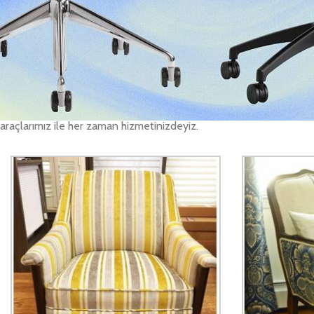
Ofis koltuk tamiri işleri
Güzeltepe Ofis Koltuk Tamiri olarak, evinizde, ofisinizde kullandığın
takımlarınızı yerinizden alıyoruz. Değişiklik yapılması istediğiniz Gü
Kumaşlarımızdan beğendiğinizi seçiyorsunuz, değişimini de yaptıkta
yaparak koltuk takımlarınız ilk aldığınız gün gibi yeni bir görünüm
araçlarımız ile her zaman hizmetinizdeyiz.