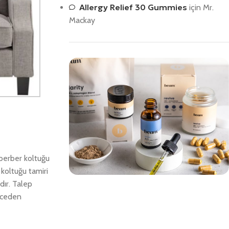
Allergy Relief 30 Gummies
için
Mr.
Mackay
berber koltuğu
 koltuğu tamiri
dır. Talep
Save 15%
önceden
Bundles