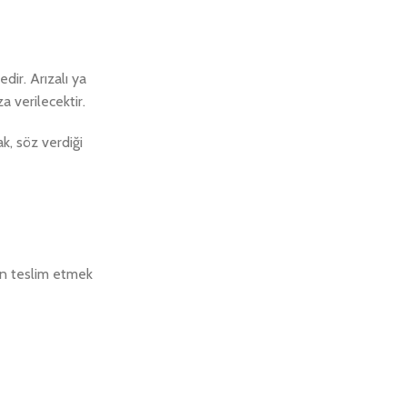
dir. Arızalı ya
 verilecektir.
k, söz verdiği
an teslim etmek