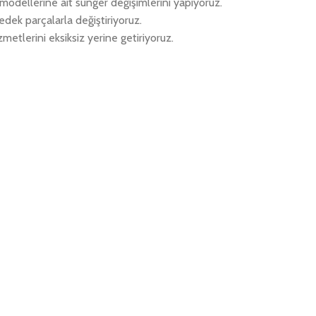
k modellerine ait sünger değişimlerini yapıyoruz.
edek parçalarla değiştiriyoruz.
metlerini eksiksiz yerine getiriyoruz.