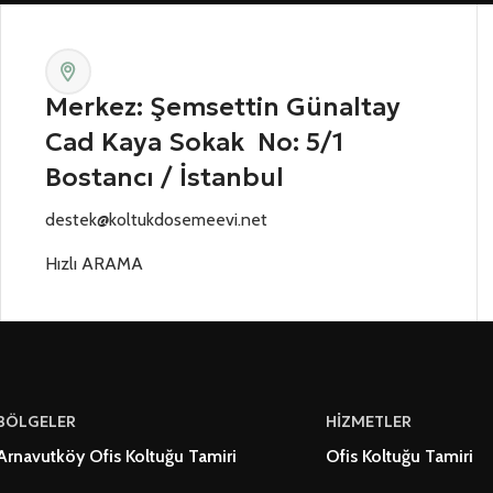
Merkez: Şemsettin Günaltay
Cad Kaya Sokak No: 5/1
Bostancı / İstanbul
destek@koltukdosemeevi.net
Hızlı ARAMA
BÖLGELER
HİZMETLER
Arnavutköy Ofis Koltuğu Tamiri
Ofis Koltuğu Tamiri