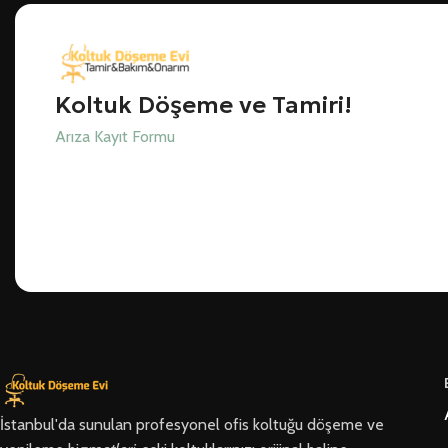
Koltuk Döşeme ve Tamiri!
Arıza Kayıt Formu
İstanbul'da sunulan profesyonel ofis koltuğu döşeme ve