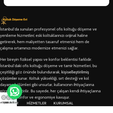
İstanbul'da sunulan profesyonel ofis koltuğu döşeme ve
yenileme hi
zmetleri
, eski koltuklarınızı orijinal haline
getirerek, hem maliyetten tasarruf etmenizi hem de
çalışma ortamınızı modernize etmenizi sağlar.
Her bireyin fiziksel yapısı ve konfor beklentisi farklıdır.
İstanbul'daki ofis koltuğu döşeme ve tamir hizmetleri, bu
çeşitliliği göz önünde bulundurarak,
kişiselleştirilmiş
çözümler
sunar. Koltuk yüksekliği, sırt desteği ve kol
dayama bölümleri gibi unsurlar, kullanıcının ihtiyaçlarına
göre özelleştirilir. Bu sayede, her çalışan kendi ihtiyaçlarına
en uygun konfor ve ergonomiye kavuşur.
letişim
Hızlı Ara
Arıza Formu
BÖLGELER
HİZMETLER
KURUMSAL
Arnavutköy
Ofis Koltuğu
Hakkımızda