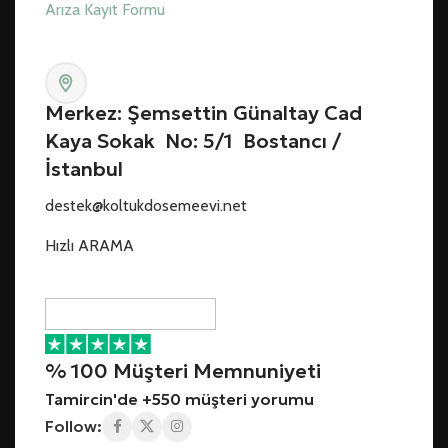
Arıza Kayıt Formu
Merkez: Şemsettin Günaltay Cad
Kaya Sokak No: 5/1 Bostancı /
İstanbul
destek@koltukdosemeevi.net
Hızlı ARAMA
% 100 Müşteri Memnuniyeti
Tamircin'de +550 müşteri yorumu
Follow: