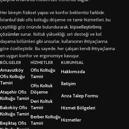
Her bireyin fiziksel yapısı ve konfor beklentisi farklıdır.
İstanbul'daki ofis koltuğu döşeme ve tamir hizmetleri, bu
çeşitliliği göz önünde bulundurarak,
kişiselleştirilmiş
çözümler
sunar. Koltuk yüksekliği, sırt desteği ve kol
dayama bölümleri gibi unsurlar, kullanıcının ihtiyaçlarına
göre özelleştirilir. Bu sayede, her çalışan kendi ihtiyaçlarına
en uygun konfor ve ergonomiye kavuşur.
BÖLGELER
HİZMETLER
KURUMSAL
Arnavutköy
Ofis Koltuğu
Hakkımızda
Ofis Koltuğu
Tamiri
Tamiri
İletişim
Ofis Koltuk
Ataşehir Ofis
Döşeme
Arıza Talep Formu
Koltuğu Tamiri
Deri Koltuk
Bakırköy Ofis
Tamiri
Hizmet Bölgeleri
Koltuğu Tamiri
Berber Koltuğu
Hizmetler
Beşiktaş Ofis
Tamiri