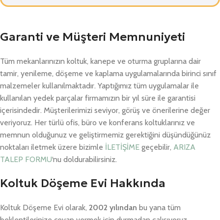
Garanti ve Müşteri Memnuniyeti
Tüm mekanlarınızın koltuk, kanepe ve oturma gruplarına dair
tamir, yenileme, döşeme ve kaplama uygulamalarında birinci sınıf
malzemeler kullanılmaktadır. Yaptığımız tüm uygulamalar ile
kullanılan yedek parçalar firmamızın bir yıl süre ile garantisi
içerisindedir. Müşterilerimizi seviyor, görüş ve önerilerine değer
veriyoruz. Her türlü ofis, büro ve konferans koltuklarınız ve
memnun olduğunuz ve geliştirmemiz gerektiğini düşündüğünüz
noktaları iletmek üzere bizimle
İLETİŞİME
geçebilir,
ARIZA
TALEP FORMU
‘nu doldurabilirsiniz.
Koltuk Döşeme Evi Hakkında
Koltuk Döşeme Evi olarak,
2002 yılından
bu yana tüm
beklentilerinize cevap vermek için durmadan çalışıyoruz.