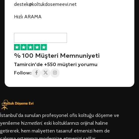
destek@koltukdosemeevi.net
Hızlı ARAMA
% 100 Müşteri Memnuniyeti
Tamircin'de +550 müşteri yorumu
Follow:
İstanbul'da sunulan profesyonel ofis koltuğu döşeme ve
yenileme hi
zmetleri
, eski koltuklarınızı orijinal haline
getirerek, hem maliyetten tasarruf etmenizi hem de
çalışma ortamınızı modernize etmenizi sağlar.