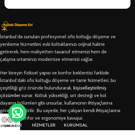
İstanbul'da sunulan profesyonel ofis koltuğu döşeme ve
yenileme hi
zmetleri
, eski koltuklarınızı orijinal haline
getirerek, hem maliyetten tasarruf etmenizi hem de
çalışma ortamınızı modernize etmenizi sağlar.
Her bireyin fiziksel yapısı ve konfor beklentisi farklıdır.
İstanbul'daki ofis koltuğu döşeme ve tamir hizmetleri, bu
çeşitliliği göz önünde bulundurarak,
kişiselleştirilmiş
çözümler
sunar. Koltuk yüksekliği, sırt desteği ve kol
dayama bölümleri gibi unsurlar, kullanıcının ihtiyaçlarına
göre özelleştirilir. Bu sayede, her çalışan kendi ihtiyaçlarına
en uygun konfor ve ergonomiye kavuşur.
BÖLGELER
HİZMETLER
KURUMSAL
letişim
Hızlı Ara
Arıza Formu
Arnavutköy
Ofis Koltuğu
Hakkımızda