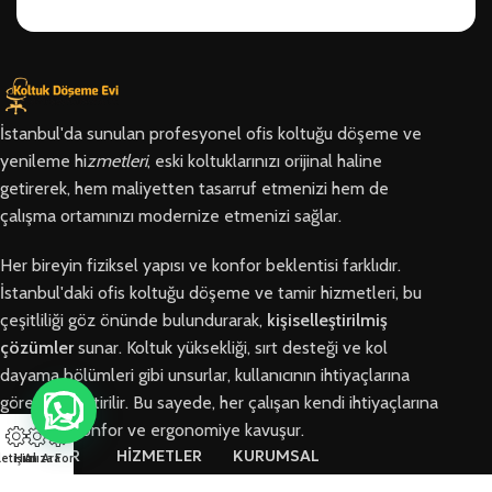
İstanbul'da sunulan profesyonel ofis koltuğu döşeme ve
yenileme hi
zmetleri
, eski koltuklarınızı orijinal haline
getirerek, hem maliyetten tasarruf etmenizi hem de
çalışma ortamınızı modernize etmenizi sağlar.
Her bireyin fiziksel yapısı ve konfor beklentisi farklıdır.
İstanbul'daki ofis koltuğu döşeme ve tamir hizmetleri, bu
çeşitliliği göz önünde bulundurarak,
kişiselleştirilmiş
çözümler
sunar. Koltuk yüksekliği, sırt desteği ve kol
dayama bölümleri gibi unsurlar, kullanıcının ihtiyaçlarına
göre özelleştirilir. Bu sayede, her çalışan kendi ihtiyaçlarına
en uygun konfor ve ergonomiye kavuşur.
BÖLGELER
HİZMETLER
KURUMSAL
letişim
Hızlı Ara
Arıza Formu
Arnavutköy
Ofis Koltuğu
Hakkımızda