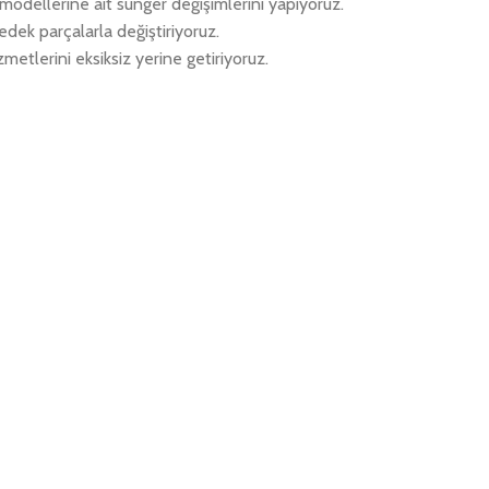
k modellerine ait sünger değişimlerini yapıyoruz.
edek parçalarla değiştiriyoruz.
metlerini eksiksiz yerine getiriyoruz.