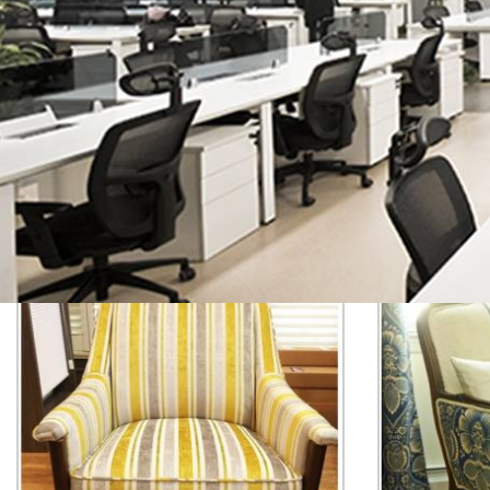
yaptırabilirsiniz. Yaptığımız tüm işlemleri, söz verdiğimiz tarihte üc
Ofis koltuk tamiri işleri
Yeşilbağlar Ofis Koltuk Tamiri olarak, ofisinizde ve evinizde kulland
yerinizden alıyoruz. Değişiklik yapılması istediğiniz Yeşilbağlar ofis
beğendiğinizi seçiyorsunuz, değişimini de yaptıktan sonra evinize/i
takımlarınız ilk aldığınız gün gibi yeni bir görünüme kavuşturuyoruz.
her zaman hizmetinizdeyiz.