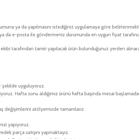
durumuna ya da yapılmasını istediğiniz uygulamaya göre belirlenmekte
ya da e-posta ile göndermeniz durumunda en uygun fiyat tarafınıza
ekibi tarafından tamiri yapılacak ürün bulunduğunuz yerden alınara
r şekilde uyguluyoruz.
eriyoruz. Hafta sonu aldığımız ürünü hafta başında mesai başlamad
aş değişimlerini atölyemizde tamamlarız
izi yapıyoruz.
 yedek parça satışını yapmaktayız.