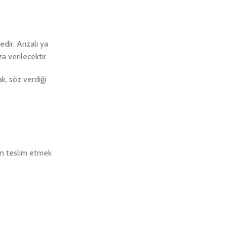
dir. Arızalı ya
 verilecektir.
k, söz verdiği
an teslim etmek