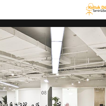
 berber koltuğu, ofis koltuk kaplama hizmetlerini uzmanlarımıza yapt
tam garanti
veriyoruz. Her marka büro koltuğu, kanepe tamiri, koltu
arımızla yerinizden alıp, teknik servis hizmetini sağladıktan sonra 
 ve kaplama hizmetleri
nizin tamiri, döşemesi ve kaplama işlemlerini alanında uzman ekipl