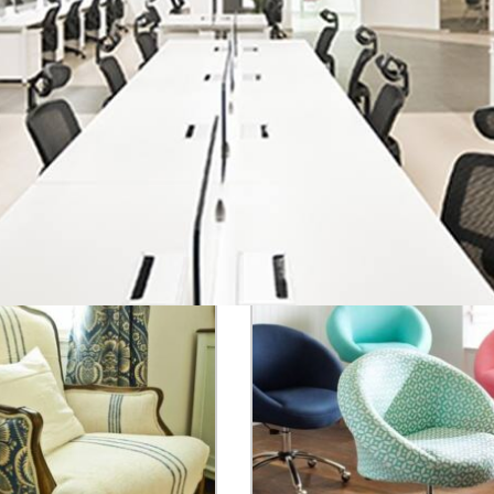
retsiz nakliye ile teslim ediyoruz.
ığınız yıpranmış, eskimiş, kırılmış ve benzeri durumlardaki koltuk tak
 koltuğu tamiri yerlerini dilediğiniz şekilde değiştiriyoruz. Kumaşlar
şyerinize teslim ediyoruz. Yeşilbağlar ofis koltuk tamiratı yaparak 
 Yeşilbağlar ofis koltuğu tamiratı uygulamalarında ücretsiz servis ar