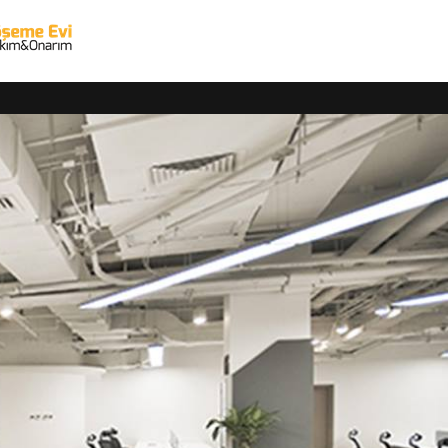
Kategoriler
ırın, kaliteli
Adalar Ofis Koltuğu Tamiri
Arnavutköy Ofis Koltuğu Tamiri
k yedek parça
Ataşehir Ofis Koltuğu Tamiri
aldığımız yere
Avcılar Ofis Koltuğu Tamiri
Bahçelievler Ofis Koltuğu Tamiri
Bakırköy Ofis Koltuğu Tamiri
Başakşehir Ofis Koltuğu Tamiri
Bayrampaşa Ofis Koltuğu Tamiri
erimize güvenle