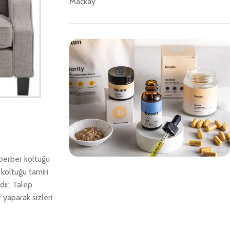
Mackay
 berber koltuğu
 koltuğu tamiri
Save 15%
dır. Talep
Bundles
 yaparak sizleri