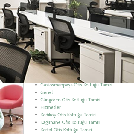
Beşiktaş Ofis Koltuğu Tamiri
Beykoz Ofis Koltuğu Tamiri
Beylikdüzü Ofis Koltuğu Tamiri
Beyoğlu Ofis Koltuğu Tamiri
ımlarınızı
Bölgeler
ımızdan
Büyükçekmece Ofis Koltuğu Tamiri
koltuk
Çatalca Ofis Koltuğu Tamiri
açlarımız ile
Çekmeköy Ofis Koltuğu Tamiri
Esenler Ofis Koltuğu Tamiri
Eyüp Ofis Koltuğu Tamiri
Fatih Ofis Koltuğu Tamiri
Gaziosmanpaşa Ofis Koltuğu Tamiri
Genel
Güngören Ofis Kotluğu Tamiri
Hizmetler
Kadıköy Ofis Koltuğu Tamiri
Kağıthane Ofis Koltuğu Tamiri
Kartal Ofis Koltuğu Tamiri