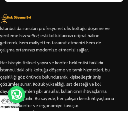
İstanbul'da sunulan profesyonel ofis koltuğu döşeme ve
yenileme hi
zmetleri
, eski koltuklarınızı orijinal haline
getirerek, hem maliyetten tasarruf etmenizi hem de
çalışma ortamınızı modernize etmenizi sağlar.
Her bireyin fiziksel yapısı ve konfor beklentisi farklıdır.
İstanbul'daki ofis koltuğu döşeme ve tamir hizmetleri, bu
çeşitliliği göz önünde bulundurarak,
kişiselleştirilmiş
çözümler
sunar. Koltuk yüksekliği, sırt desteği ve kol
dayama bölümleri gibi unsurlar, kullanıcının ihtiyaçlarına
göre özelleştirilir. Bu sayede, her çalışan kendi ihtiyaçlarına
en uygun konfor ve ergonomiye kavuşur.
letişim
Hızlı Ara
Arıza Formu
BÖLGELER
HİZMETLER
KURUMSAL
Arnavutköy
Ofis Koltuğu
Hakkımızda
Ofis Koltuğu
Tamiri