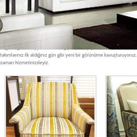
yaptırabilirsiniz. Yaptığımız tüm işlemleri, söz verdiğimiz tarihte üc
Ofis koltuk tamiri işleri
Yenisahra Ofis Koltuk Tamiri olarak, ofisinizde ve evinizde kullandığ
yerinizden alıyoruz. Değişiklik yapılması istediğiniz Yenisahra ofis 
beğendiğinizi seçiyorsunuz, değişimini de yaptıktan sonra evinize/i
takımlarınız ilk aldığınız gün gibi yeni bir görünüme kavuşturuyoruz.
zaman hizmetinizdeyiz.