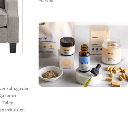
Mackay
ber koltuğu deri
ğu tamiri
Save 15%
r. Talep
Bundles
parak sizleri