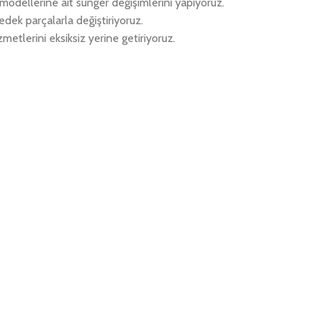
k modellerine ait sünger değişimlerini yapıyoruz.
edek parçalarla değiştiriyoruz.
metlerini eksiksiz yerine getiriyoruz.