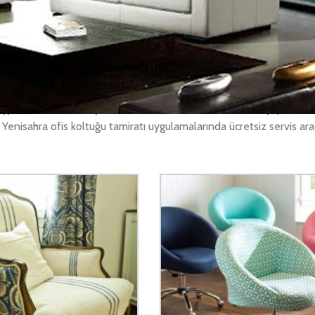
retsiz nakliye ile teslim ediyoruz.
ınız yıpranmış, eskimiş, kırılmış ve benzeri durumlardaki koltuk takı
koltuğu tamiri yerlerini dilediğiniz şekilde değiştiriyoruz. Kumaşları
şyerinize teslim ediyoruz. Yenisahra ofis koltuk tamiratı yaparak k
 Yenisahra ofis koltuğu tamiratı uygulamalarında ücretsiz servis araç