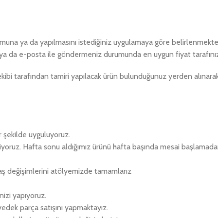
urumuna ya da yapılmasını istediğiniz uygulamaya göre belirlenmekted
ya da e-posta ile göndermeniz durumunda en uygun fiyat tarafınıza
ibi tarafından tamiri yapılacak ürün bulunduğunuz yerden alınarak
r şekilde uyguluyoruz.
eriyoruz. Hafta sonu aldığımız ürünü hafta başında mesai başlamad
aş değişimlerini atölyemizde tamamlarız
izi yapıyoruz.
 yedek parça satışını yapmaktayız.