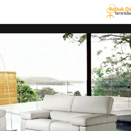
erber koltuğu tamiri ve ofis koltuğu yedek parça değişiminde 25 yıl
tam garanti
veriyoruz. Her marka büro koltuğu, kanepe tamiri, koltu
arımızla yerinizden alıp, teknik servis hizmetini sağladıktan sonra 
ve kaplama hizmetleri
izin tamiri, döşemesi ve kaplama işlemlerini alanında uzman ekiple