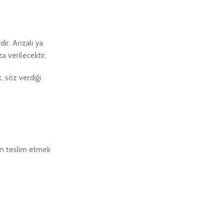
ir. Arızalı ya
 verilecektir.
, söz verdiği
an teslim etmek