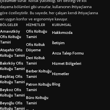
çözümler
sunar. Koltuk yüksekliği, sırt desteği ve kol
dayama bölümleri gibi unsurlar, kullanıcının ihtiyaçlarına
göre özelleştirilir. Bu sayede, her çalışan kendi ihtiyaçlarına
en uygun konfor ve ergonomiye kavuşur.
BÖLGELER
HİZMETLER
KURUMSAL
Arnavutköy
Ofis Koltuğu
Hakkımızda
Ofis Koltuğu
Tamiri
Tamiri
İletişim
Ofis Koltuk
Ataşehir Ofis
Döşeme
Arıza Talep Formu
Koltuğu Tamiri
Deri Koltuk
Bakırköy Ofis
Tamiri
Hizmet Bölgeleri
Koltuğu Tamiri
Berber Koltuğu
Hizmetler
Beşiktaş Ofis
Tamiri
Koltuğu Tamiri
Blog
Patron Koltuğu
Beykoz Ofis
Tamiri
Koltuğu Tamiri
Büro Koltuğu
Beyoğlu Ofis
Tamiri
Koltuğu Tamiri