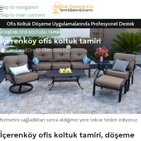
Skip to navigation
Skip to main content
Ofis Koltuk Döşeme Uygulamalarında Profesyonel Destek
ATAŞEHIR OFIS KOLTUĞU TAMIRI
İçerenköy ofis koltuk tamiri
0
Can Cemil
On 10 Ekim 2022
İçerenköy ofis koltuk tamiri, oturma grubu tamiri, koltuk döşeme,
berber koltuğu tamiri, ofis koltuk kaplama ve ofis koltuğu yedek
parça değişimlerini uzman ekiplerimize yaptırabilirsiniz.
Yaptığımız tüm işlem ve uygulamalar ile yedek parçalarda
bir yıl
tam garanti
veriyoruz. Her marka büro koltuğu, kanepe tamiri,
koltuk yedek parça ve kumaş değişimlerini ücretsiz keşif hizmeti
veriyoruz. Kendi araçlarımızla yerinizden alıp, teknik servis
hizmetini sağladıktan sonra aldığımız yere tekrar teslim ediyoruz.
İçerenköy ofis koltuk tamiri, döşeme