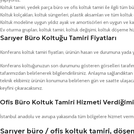
Koltuk tamiri, yedek parça büro ve ofis koltuk tamiri ile ilgili tüm
Koltuk kolçakları, koltuk süngerleri, plastik aksamları ve tüm koltu
Koltuk modeline uygun yıldız ayak ve amortisörleri en uygun ve kalite
Ev oturma grupları, koltuk tamiri, koltuk değişimi, koltuk döşeme h
Sarıyer Büro Koltuğu Tamiri Fiyatları
Konferans koltuk tamiri fiyatları, ürünün hasarı ve durumuna yada 
Konferans koltuğunuzun son durumunu gösteren görselleri tarafımı
tafarımızdan belirlenerek bilgilendirilirsiniz. Anlaşma sağlandıkt
teknik ekibimiz ürünün konumuna belirlenen gün ve saatte ulaşacakt
keyfini çıkaracaksınız.
Ofis Büro Koltuk Tamiri Hizmeti Verdiğimi
İstanbul anadolu ve avrupa yakasında tüm bölgelere hizmet verm
Sarıyer büro / ofis koltuk tamiri, döş