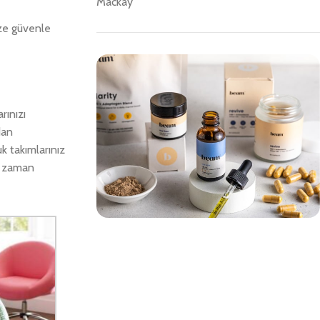
Mackay
ize güvenle
rınızı
dan
k takımlarınız
er zaman
Save 15%
Bundles