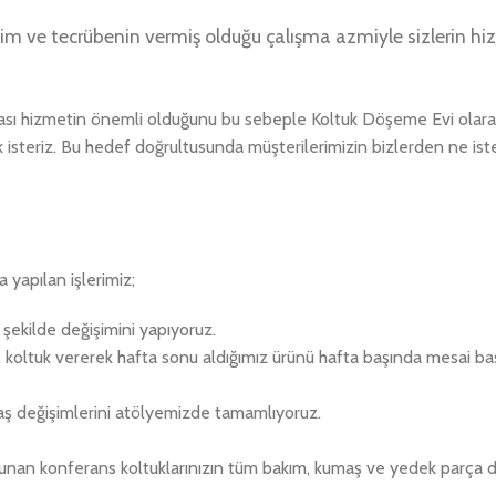
irikim ve tecrübenin vermiş olduğu çalışma azmiyle sizlerin h
rası hizmetin önemli olduğunu bu sebeple Koltuk Döşeme Evi olara
 isteriz. Bu hedef doğrultusunda müşterilerimizin bizlerden ne isted
a yapılan işlerimiz;
r şekilde değişimini yapıyoruz.
e, koltuk vererek hafta sonu aldığımız ürünü hafta başında mesai 
aş değişimlerini atölyemizde tamamlıyoruz.
lunan konferans koltuklarınızın tüm bakım, kumaş ve yedek parça de