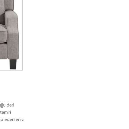
uğu deri
tamiri
lep ederseniz