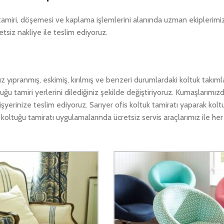
n tamiri, döşemesi ve kaplama işlemlerini alanında uzman ekiplerim
retsiz nakliye ile teslim ediyoruz.
ız yıpranmış, eskimiş, kırılmış ve benzeri durumlardaki koltuk takımla
tuğu tamiri yerlerini dilediğiniz şekilde değiştiriyoruz. Kumaşlarımız
yerinize teslim ediyoruz. Sarıyer ofis koltuk tamiratı yaparak koltu
s koltuğu tamiratı uygulamalarında ücretsiz servis araçlarımız ile h