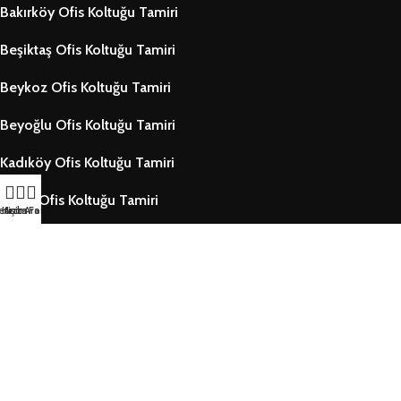
Bakırköy Ofis Koltuğu Tamiri
Beşiktaş Ofis Koltuğu Tamiri
Beykoz Ofis Koltuğu Tamiri
Beyoğlu Ofis Koltuğu Tamiri
Kadıköy Ofis Koltuğu Tamiri
Kartal Ofis Koltuğu Tamiri
letişim
Hızlı Ara
Arıza Formu
Tüm Bölgeler
HİZMETLER
Ofis Koltuğu Tamiri
Ofis Koltuk Döşeme
Deri Koltuk Tamiri