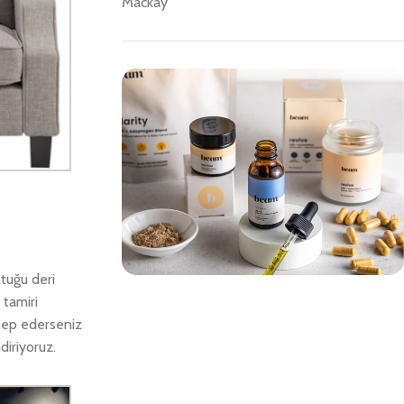
Mackay
tuğu deri
 tamiri
Save 15%
alep ederseniz
Bundles
diriyoruz.