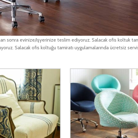
 rengi solmuş, eskimiş, bir yerleri kırılmış ve benzeri durumlardaki k
acak ofis koltuğu tamiri yerlerini dilediğiniz şekilde değiştiriyoruz.
n sonra evinize/işyerinize teslim ediyoruz. Salacak ofis koltuk ta
uyoruz. Salacak ofis koltuğu tamiratı uygulamalarında ücretsiz servis