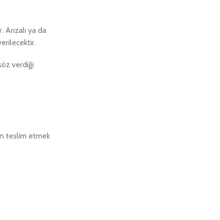
. Arızalı ya da
rilecektir.
söz verdiği
an teslim etmek