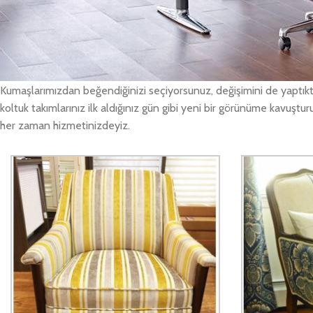
Ofis koltuk tamiri işleri
Salacak Ofis Koltuk Tamiri olarak, evinizde, ofisinizde kullandığınız
takımlarınızı yerinizden alıyoruz. Değişiklik yapılması istediğiniz Sal
Kumaşlarımızdan beğendiğinizi seçiyorsunuz, değişimini de yaptıkta
koltuk takımlarınız ilk aldığınız gün gibi yeni bir görünüme kavuştur
her zaman hizmetinizdeyiz.