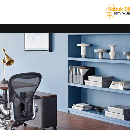
ber koltuk tamiri ve ofis koltuğu yedek parça hizmetlerini İstanbul
 – döşeme – kaplama için ücretsiz keşif hizmetimiz mevcuttur. Tüm 
 garanti
veriyoruz.
 kaplama hizmetleri
dalye, oturma grubu ürünlerinizin tamiri, döşemesi ve kaplama işlem
diğimiz tarihte ücretsiz nakliye ile teslim etmekteyiz.