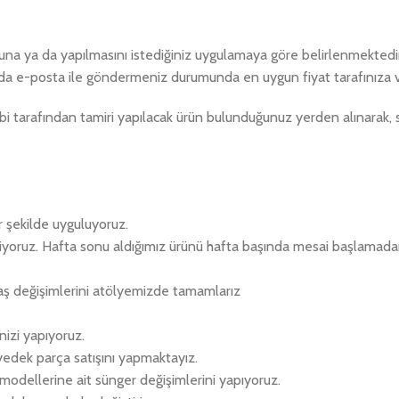
umuna ya da yapılmasını istediğiniz uygulamaya göre belirlenmektedir
da e-posta ile göndermeniz durumunda en uygun fiyat tarafınıza ve
i tarafından tamiri yapılacak ürün bulunduğunuz yerden alınarak, 
r şekilde uyguluyoruz.
eriyoruz. Hafta sonu aldığımız ürünü hafta başında mesai başlamad
aş değişimlerini atölyemizde tamamlarız
izi yapıyoruz.
 yedek parça satışını yapmaktayız.
k modellerine ait sünger değişimlerini yapıyoruz.