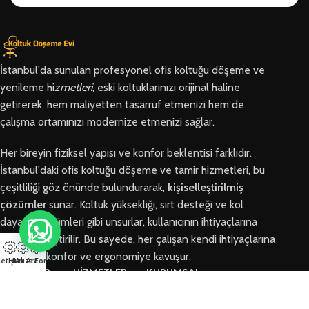
İstanbul'da sunulan profesyonel ofis koltuğu döşeme ve
yenileme hi
zmetleri
, eski koltuklarınızı orijinal haline
getirerek, hem maliyetten tasarruf etmenizi hem de
çalışma ortamınızı modernize etmenizi sağlar.
Her bireyin fiziksel yapısı ve konfor beklentisi farklıdır.
İstanbul'daki ofis koltuğu döşeme ve tamir hizmetleri, bu
çeşitliliği göz önünde bulundurarak,
kişiselleştirilmiş
çözümler
sunar. Koltuk yüksekliği, sırt desteği ve kol
dayama bölümleri gibi unsurlar, kullanıcının ihtiyaçlarına
göre özelleştirilir. Bu sayede, her çalışan kendi ihtiyaçlarına
en uygun konfor ve ergonomiye kavuşur.
letişim
Hızlı Ara
Arıza Formu
BÖLGELER
HİZMETLER
KURUMSAL
Arnavutköy
Ofis Koltuğu
Hakkımızda
Ofis Koltuğu
Tamiri