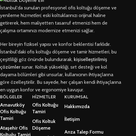
İstanbul'da sunulan profesyonel ofis koltuğu döşeme ve
yenileme hi
zmetleri
, eski koltuklarınızı orijinal haline
getirerek, hem maliyetten tasarruf etmenizi hem de
çalışma ortamınızı modernize etmenizi sağlar.
Her bireyin fiziksel yapısı ve konfor beklentisi farklıdır.
İstanbul'daki ofis koltuğu döşeme ve tamir hizmetleri, bu
çeşitliliği göz önünde bulundurarak,
kişiselleştirilmiş
çözümler
sunar. Koltuk yüksekliği, sırt desteği ve kol
dayama bölümleri gibi unsurlar, kullanıcının ihtiyaçlarına
göre özelleştirilir. Bu sayede, her çalışan kendi ihtiyaçlarına
en uygun konfor ve ergonomiye kavuşur.
BÖLGELER
HİZMETLER
KURUMSAL
Arnavutköy
Ofis Koltuğu
Hakkımızda
Ofis Koltuğu
Tamiri
Tamiri
İletişim
Ofis Koltuk
Ataşehir Ofis
Döşeme
Arıza Talep Formu
Koltuğu Tamiri