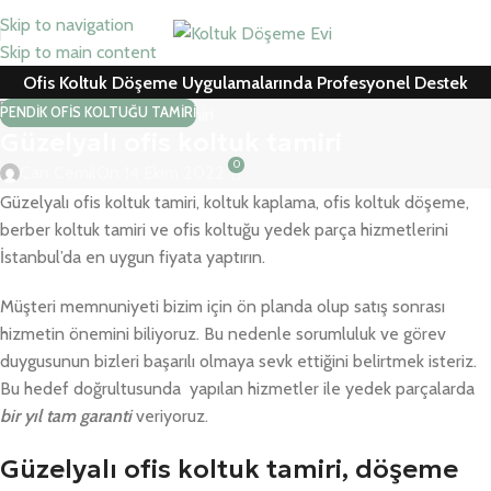
Skip to navigation
Skip to main content
Ofis Koltuk Döşeme Uygulamalarında Profesyonel Destek
PENDIK OFIS KOLTUĞU TAMIRI
Güzelyalı ofis koltuk tamiri
0
Can Cemil
On 14 Ekim 2022
Güzelyalı ofis koltuk tamiri, koltuk kaplama, ofis koltuk döşeme,
berber koltuk tamiri ve ofis koltuğu yedek parça hizmetlerini
İstanbul’da en uygun fiyata yaptırın.
Müşteri memnuniyeti bizim için ön planda olup satış sonrası
hizmetin önemini biliyoruz. Bu nedenle sorumluluk ve görev
duygusunun bizleri başarılı olmaya sevk ettiğini belirtmek isteriz.
Bu hedef doğrultusunda yapılan hizmetler ile yedek parçalarda
bir yıl tam garanti
veriyoruz.
Güzelyalı ofis koltuk tamiri, döşeme