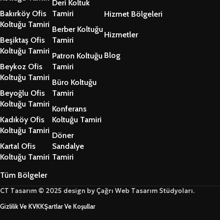
Deri Koltuk
Bakırköy Ofis
Tamiri
Hizmet Bölgeleri
Koltuğu Tamiri
Berber Koltuğu
Hizmetler
Beşiktaş Ofis
Tamiri
Koltuğu Tamiri
Blog
Patron Koltuğu
Beykoz Ofis
Tamiri
Koltuğu Tamiri
Büro Koltuğu
Beyoğlu Ofis
Tamiri
Koltuğu Tamiri
Konferans
Kadıköy Ofis
Koltuğu Tamiri
Koltuğu Tamiri
Döner
Kartal Ofis
Sandalye
Koltuğu Tamiri
Tamiri
Tüm Bölgeler
CT Tasarım © 2025 design by Çağrı Web Tasarım Stüdyoları.
Gizlilik Ve KVKK
Şartlar Ve Koşullar