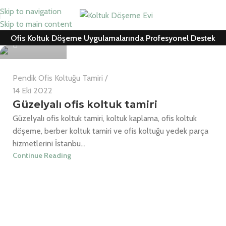
Skip to navigation
Can Cemil
Skip to main content
Ofis Koltuk Döşeme Uygulamalarında Profesyonel Destek
0
Pendik Ofis Koltuğu Tamiri
14 Eki 2022
Güzelyalı ofis koltuk tamiri
Güzelyalı ofis koltuk tamiri, koltuk kaplama, ofis koltuk
döşeme, berber koltuk tamiri ve ofis koltuğu yedek parça
hizmetlerini İstanbu...
Continue Reading