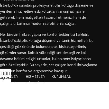
İstanbul'da sunulan profesyonel ofis koltuğu döşeme ve
yenileme hi
zmetleri
, eski koltuklarınızı orijinal haline
getirerek, hem maliyetten tasarruf etmenizi hem de
çalışma ortamınızı modernize etmenizi sağlar.
Her bireyin fiziksel yapısı ve konfor beklentisi farklıdır.
İstanbul'daki ofis koltuğu döşeme ve tamir hizmetleri, bu
çeşitliliği göz önünde bulundurarak,
kişiselleştirilmiş
çözümler
sunar. Koltuk yüksekliği, sırt desteği ve kol
dayama bölümleri gibi unsurlar, kullanıcının ihtiyaçlarına
göre özelleştirilir. Bu sayede, her çalışan kendi ihtiyaçlarına
en uygun konfor ve ergonomiye kavuşur.
BÖLGELER
HİZMETLER
KURUMSAL
letişim
Hızlı Ara
Arıza Formu
Arnavutköy
Ofis Koltuğu
Hakkımızda
Ofis Koltuğu
Tamiri
Tamiri
İletişim
Ofis Koltuk
Ataşehir Ofis
Döşeme
Arıza Talep Formu
Koltuğu Tamiri