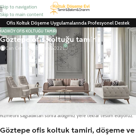
Skip to navigation
Skip to main content
Ofis Koltuk Döşeme Uygulamalarında Profesyonel Destek
KADIKÖY OFIS KOLTUĞU TAMIRI
Göztepe ofis koltuğu tamiri
0
Can Cemil
On 18 Ekim 2022
Göztepe ofis koltuk tamiri, ofis koltuk döşeme, koltuk kaplama,
berber koltuğu tamiri ve ofis koltuğu yedek parça değişiminde 25
yıllık tecrübenin vermiş olduğu çalışma azmiyle yanınızdayız.
Yaptığımız tüm işlem ve uygulamalar ile yedek parçalarda
bir yıl
tam garanti
veriyoruz. Her marka büro koltuğu, kanepe tamiri,
koltuk yedek parça ve kumaş değişimlerini ücretsiz keşif hizmeti
veriyoruz. Kendi araçlarımızla yerinizden alıp, teknik servis
hizmetini sağladıktan sonra aldığımız yere tekrar teslim ediyoruz.
Göztepe ofis koltuk tamiri, döşeme ve