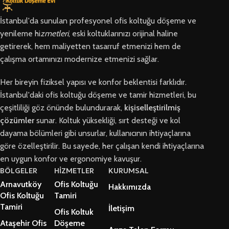
İstanbul'da sunulan profesyonel ofis koltuğu döşeme ve
yenileme hi
zmetleri
, eski koltuklarınızı orijinal haline
getirerek, hem maliyetten tasarruf etmenizi hem de
çalışma ortamınızı modernize etmenizi sağlar.
Her bireyin fiziksel yapısı ve konfor beklentisi farklıdır.
İstanbul'daki ofis koltuğu döşeme ve tamir hizmetleri, bu
çeşitliliği göz önünde bulundurarak,
kişiselleştirilmiş
çözümler
sunar. Koltuk yüksekliği, sırt desteği ve kol
dayama bölümleri gibi unsurlar, kullanıcının ihtiyaçlarına
göre özelleştirilir. Bu sayede, her çalışan kendi ihtiyaçlarına
en uygun konfor ve ergonomiye kavuşur.
BÖLGELER
HİZMETLER
KURUMSAL
Arnavutköy
Ofis Koltuğu
Hakkımızda
Ofis Koltuğu
Tamiri
Tamiri
İletişim
Ofis Koltuk
Ataşehir Ofis
Döşeme