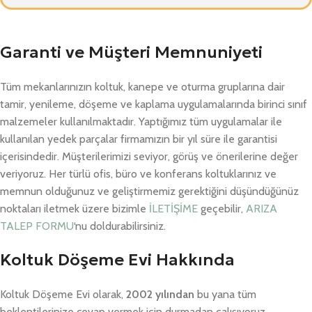
Garanti ve Müşteri Memnuniyeti
Tüm mekanlarınızın koltuk, kanepe ve oturma gruplarına dair
tamir, yenileme, döşeme ve kaplama uygulamalarında birinci sınıf
malzemeler kullanılmaktadır. Yaptığımız tüm uygulamalar ile
kullanılan yedek parçalar firmamızın bir yıl süre ile garantisi
içerisindedir. Müşterilerimizi seviyor, görüş ve önerilerine değer
veriyoruz. Her türlü ofis, büro ve konferans koltuklarınız ve
memnun olduğunuz ve geliştirmemiz gerektiğini düşündüğünüz
noktaları iletmek üzere bizimle
İLETİŞİME
geçebilir,
ARIZA
TALEP FORMU
‘nu doldurabilirsiniz.
Koltuk Döşeme Evi Hakkında
Koltuk Döşeme Evi olarak,
2002 yılından
bu yana tüm
beklentilerinize cevap vermek için durmadan çalışıyoruz.