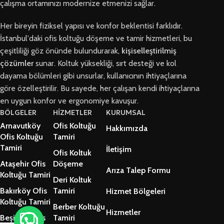
çalışma ortamınızı modernize etmenizi sağlar.
Her bireyin fiziksel yapısı ve konfor beklentisi farklıdır.
İstanbul'daki ofis koltuğu döşeme ve tamir hizmetleri, bu
çeşitliliği göz önünde bulundurarak,
kişiselleştirilmiş
çözümler
sunar. Koltuk yüksekliği, sırt desteği ve kol
dayama bölümleri gibi unsurlar, kullanıcının ihtiyaçlarına
göre özelleştirilir. Bu sayede, her çalışan kendi ihtiyaçlarına
en uygun konfor ve ergonomiye kavuşur.
BÖLGELER
HİZMETLER
KURUMSAL
Arnavutköy
Ofis Koltuğu
Hakkımızda
Ofis Koltuğu
Tamiri
Tamiri
İletişim
Ofis Koltuk
Ataşehir Ofis
Döşeme
Arıza Talep Formu
Koltuğu Tamiri
Deri Koltuk
Bakırköy Ofis
Tamiri
Hizmet Bölgeleri
Koltuğu Tamiri
Berber Koltuğu
Hizmetler
Beşiktaş Ofis
Tamiri