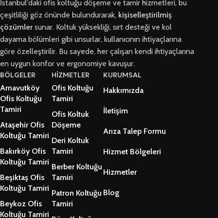
İstanbul'daki ofis koltuğu döşeme ve tamir hizmetleri, bu
çeşitliliği göz önünde bulundurarak,
kişiselleştirilmiş
çözümler
sunar. Koltuk yüksekliği, sırt desteği ve kol
dayama bölümleri gibi unsurlar, kullanıcının ihtiyaçlarına
göre özelleştirilir. Bu sayede, her çalışan kendi ihtiyaçlarına
en uygun konfor ve ergonomiye kavuşur.
BÖLGELER
HİZMETLER
KURUMSAL
Arnavutköy
Ofis Koltuğu
Hakkımızda
Ofis Koltuğu
Tamiri
Tamiri
İletişim
Ofis Koltuk
Ataşehir Ofis
Döşeme
Arıza Talep Formu
Koltuğu Tamiri
Deri Koltuk
Bakırköy Ofis
Tamiri
Hizmet Bölgeleri
Koltuğu Tamiri
Berber Koltuğu
Hizmetler
Beşiktaş Ofis
Tamiri
Koltuğu Tamiri
Blog
Patron Koltuğu
Beykoz Ofis
Tamiri
Koltuğu Tamiri