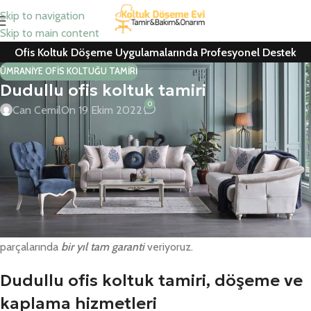
Skip to navigation
Skip to main content
Ofis Koltuk Döşeme Uygulamalarında Profesyonel Destek
ÜMRANIYE OFIS KOLTUĞU TAMIRI
Dudullu ofis koltuk tamiri
0
Can Cemil
On 19 Ekim 2022
Dudullu ofis koltuk tamiri, koltuk yedek parça, koltuk döşeme,
berber koltuğu, ofis koltuk kaplama hizmetlerinde keşif hizmeti ve
% 100 müşteri memnuniyeti garantisi veriyoruz.
Kurumsal firmalar ile konutlarda yedek parça değişimleri ve tamir
– döşeme – kaplama için ücretsiz keşif hizmetimiz mevcuttur.
Tüm ofis koltuk tamir hizmeti ile ev koltuk tamir ve yedek
parçalarında
bir yıl tam garanti
veriyoruz.
Dudullu ofis koltuk tamiri, döşeme ve
kaplama hizmetleri