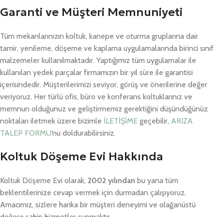
Garanti ve Müşteri Memnuniyeti
Tüm mekanlarınızın koltuk, kanepe ve oturma gruplarına dair
tamir, yenileme, döşeme ve kaplama uygulamalarında birinci sınıf
malzemeler kullanılmaktadır. Yaptığımız tüm uygulamalar ile
kullanılan yedek parçalar firmamızın bir yıl süre ile garantisi
içerisindedir. Müşterilerimizi seviyor, görüş ve önerilerine değer
veriyoruz. Her türlü ofis, büro ve konferans koltuklarınız ve
memnun olduğunuz ve geliştirmemiz gerektiğini düşündüğünüz
noktaları iletmek üzere bizimle
İLETİŞİME
geçebilir,
ARIZA
TALEP FORMU
‘nu doldurabilirsiniz.
Koltuk Döşeme Evi Hakkında
Koltuk Döşeme Evi olarak,
2002 yılından
bu yana tüm
beklentilerinize cevap vermek için durmadan çalışıyoruz.
Amacımız, sizlere harika bir müşteri deneyimi ve olağanüstü
değere sahip hizmetler sunmaktır.