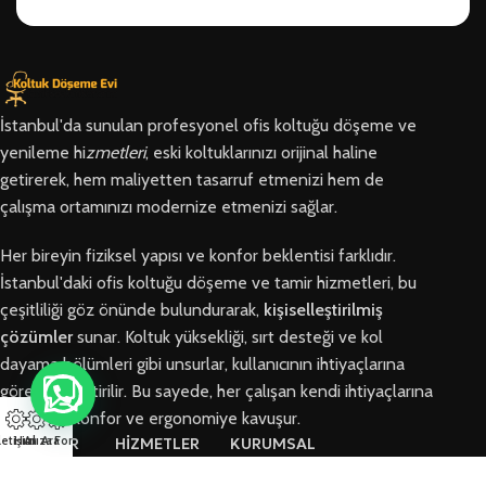
İstanbul'da sunulan profesyonel ofis koltuğu döşeme ve
yenileme hi
zmetleri
, eski koltuklarınızı orijinal haline
getirerek, hem maliyetten tasarruf etmenizi hem de
çalışma ortamınızı modernize etmenizi sağlar.
Her bireyin fiziksel yapısı ve konfor beklentisi farklıdır.
İstanbul'daki ofis koltuğu döşeme ve tamir hizmetleri, bu
çeşitliliği göz önünde bulundurarak,
kişiselleştirilmiş
çözümler
sunar. Koltuk yüksekliği, sırt desteği ve kol
dayama bölümleri gibi unsurlar, kullanıcının ihtiyaçlarına
göre özelleştirilir. Bu sayede, her çalışan kendi ihtiyaçlarına
en uygun konfor ve ergonomiye kavuşur.
letişim
Hızlı Ara
Arıza Formu
BÖLGELER
HİZMETLER
KURUMSAL
Arnavutköy
Ofis Koltuğu
Hakkımızda