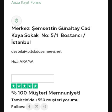
Arıza Kayıt Formu
Merkez: Şemsettin Günaltay Cad
Kaya Sokak No: 5/1 Bostancı /
İstanbul
destek@koltukdosemeevi.net
Hızlı ARAMA
% 100 Müşteri Memnuniyeti
Tamircin'de +550 müşteri yorumu
Follow: