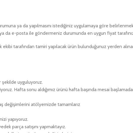
durumuna ya da yapılmasını istediğiniz uygulamaya göre belirlenmekt
ya da e-posta ile göndermeniz durumunda en uygun fiyat tarafınıza
ekibi tarafından tamiri yapılacak ürün bulunduğunuz yerden alınar
r şekilde uyguluyoruz.
eriyoruz. Hafta sonu aldığımız ürünü hafta başında mesai başlamad
aş değişimlerini atölyemizde tamamlarız
izi yapıyoruz.
 yedek parça satışını yapmaktayız.