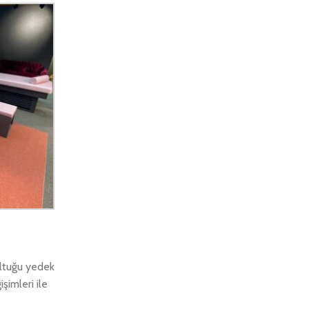
oltuğu yedek
şimleri ile