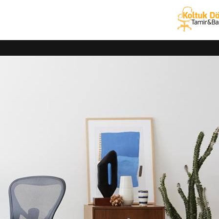
, berber koltuğu ve ofis koltuğu yedek parça hizmetlerinde ücretsi
tam garanti
veriyoruz. Her marka büro koltuğu, kanepe tamiri, koltu
arımızla yerinizden alıp, teknik servis hizmetini sağladıktan sonra 
 ve kaplama hizmetleri
nizin tamiri, döşemesi ve kaplama işlemlerini alanında uzman ekipl