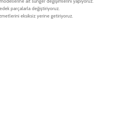
k modellerine ait sünger değişimlerini yapıyoruz.
edek parçalarla değiştiriyoruz.
metlerini eksiksiz yerine getiriyoruz.