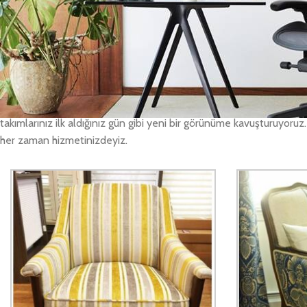
güvenle yaptırabilirsiniz. Yaptığımız tüm işlemleri, söz verdiğimiz ta
Ofis koltuk tamiri işleri
Çengeldere Ofis Koltuk Tamiri olarak, ofisinizde ve evinizde kulland
yerinizden alıyoruz. Değişiklik yapılması istediğiniz Çengeldere ofi
beğendiğinizi seçiyorsunuz, değişimini de yaptıktan sonra evinize/
takımlarınız ilk aldığınız gün gibi yeni bir görünüme kavuşturuyoruz
her zaman hizmetinizdeyiz.