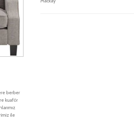
Mackay
Save 15%
Bundles
ere berber
re kuaför
nlarımız
imiz ile