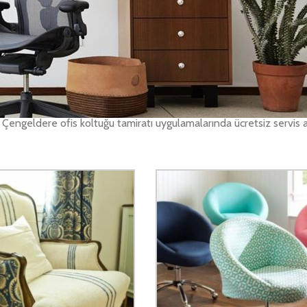
rihte ücretsiz nakliye ile teslim ediyoruz.
ığınız yıpranmış, eskimiş, kırılmış ve benzeri durumlardaki koltuk ta
s koltuğu tamiri yerlerini dilediğiniz şekilde değiştiriyoruz. Kumaşl
işyerinize teslim ediyoruz. Çengeldere ofis koltuk tamiratı yaparak
. Çengeldere ofis koltuğu tamiratı uygulamalarında ücretsiz servis a