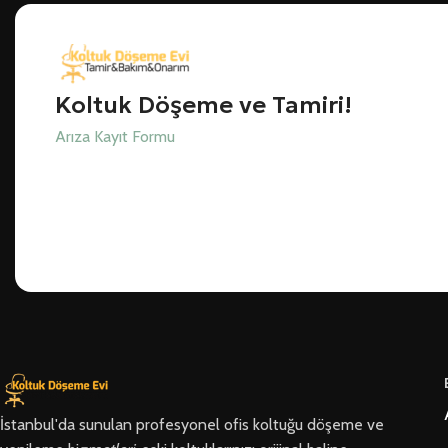
Koltuk Döşeme ve Tamiri!
Arıza Kayıt Formu
İstanbul'da sunulan profesyonel ofis koltuğu döşeme ve