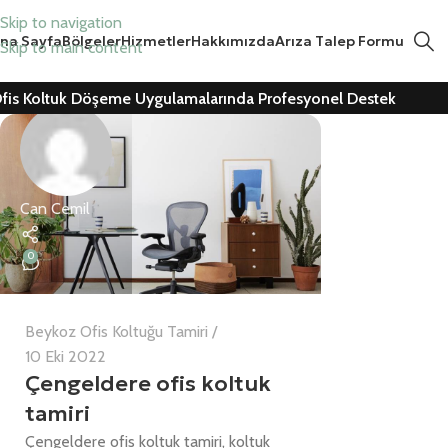
Skip to navigation
na Sayfa
Bölgeler
Hizmetler
Hakkımızda
Arıza Talep Formu
Skip to main content
fis Koltuk Döşeme Uygulamalarında Profesyonel Destek
Can Cemil
0
Beykoz Ofis Koltuğu Tamiri
10 Eki 2022
Çengeldere ofis koltuk
tamiri
Çengeldere ofis koltuk tamiri, koltuk