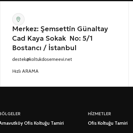
Merkez: Şemsettin Günaltay
Cad Kaya Sokak No: 5/1
Bostancı / İstanbul
destek@koltukdosemeevi.net
Hızlı ARAMA
BÖLGELER
HİZMETLER
Arnavutköy Ofis Koltuğu Tamiri
Ofis Koltuğu Tamiri