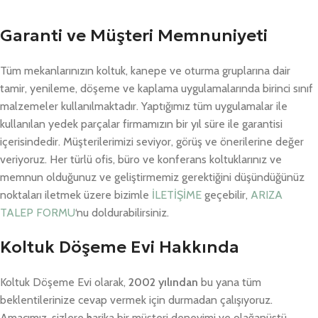
Garanti ve Müşteri Memnuniyeti
Tüm mekanlarınızın koltuk, kanepe ve oturma gruplarına dair
tamir, yenileme, döşeme ve kaplama uygulamalarında birinci sınıf
malzemeler kullanılmaktadır. Yaptığımız tüm uygulamalar ile
kullanılan yedek parçalar firmamızın bir yıl süre ile garantisi
içerisindedir. Müşterilerimizi seviyor, görüş ve önerilerine değer
veriyoruz. Her türlü ofis, büro ve konferans koltuklarınız ve
memnun olduğunuz ve geliştirmemiz gerektiğini düşündüğünüz
noktaları iletmek üzere bizimle
İLETİŞİME
geçebilir,
ARIZA
TALEP FORMU
‘nu doldurabilirsiniz.
Koltuk Döşeme Evi Hakkında
Koltuk Döşeme Evi olarak,
2002 yılından
bu yana tüm
beklentilerinize cevap vermek için durmadan çalışıyoruz.
Amacımız, sizlere harika bir müşteri deneyimi ve olağanüstü