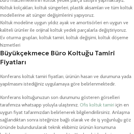
büro malzemelerinin koltuk yedek parça satışını yapmaktayız.
Koltuk kolçakları, koltuk süngerleri, plastik aksamları ve tüm koltuk
modellerine ait sünger değişimlerini yapıyoruz.
Koltuk modeline uygun yıldız ayak ve amortisörleri en uygun ve
kaliteli ürünler ile orijinal koltuk yedek parçalarla değiştiriyoruz.
Ev oturma grupları, koltuk tamiri, koltuk değişimi, koltuk döşeme
hizmetleri
Büyükçekmece Büro Koltuğu Tamiri
Fiyatları
Konferans koltuk tamiri fiyatları, ürünün hasarı ve durumuna yada
yapılmasını istediğiniz uygulamaya göre belirlenmektedir.
Konferans koltuğunuzun son durumunu gösteren görselleri
tarafımıza whatsapp yoluyla ulaştırınız.
Ofis koltuk tamiri
için en
uygun fiyat tafarımızdan belirlenerek bilgilendirilirsiniz. Anlaşma
sağlandıktan sonra isteğinize bağlı olarak ve de iş yoğunluğu göz
önünde bulundurularak teknik ekibimiz ürünün konumuna