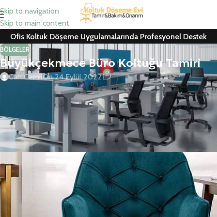
Skip to navigation
Skip to main content
Ofis Koltuk Döşeme Uygulamalarında Profesyonel Destek
BÖLGELER
Büyükçekmece Büro Koltuğu Tamiri
0
Can Cemil
On 24 Eylül 2022