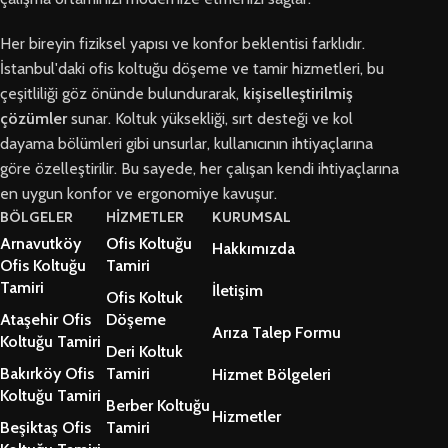
Her bireyin fiziksel yapısı ve konfor beklentisi farklıdır.
İstanbul'daki ofis koltuğu döşeme ve tamir hizmetleri, bu
çeşitliliği göz önünde bulundurarak,
kişiselleştirilmiş
çözümler
sunar. Koltuk yüksekliği, sırt desteği ve kol
dayama bölümleri gibi unsurlar, kullanıcının ihtiyaçlarına
göre özelleştirilir. Bu sayede, her çalışan kendi ihtiyaçlarına
en uygun konfor ve ergonomiye kavuşur.
BÖLGELER
HİZMETLER
KURUMSAL
Arnavutköy
Ofis Koltuğu
Hakkımızda
Ofis Koltuğu
Tamiri
Tamiri
İletişim
Ofis Koltuk
Ataşehir Ofis
Döşeme
Arıza Talep Formu
Koltuğu Tamiri
Deri Koltuk
Bakırköy Ofis
Tamiri
Hizmet Bölgeleri
Koltuğu Tamiri
Berber Koltuğu
Hizmetler
Beşiktaş Ofis
Tamiri