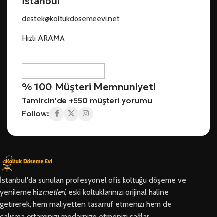
İstanbul
destek@koltukdosemeevi.net
Hızlı ARAMA
% 100 Müşteri Memnuniyeti
Tamircin'de +550 müşteri yorumu
Follow:
İstanbul'da sunulan profesyonel ofis koltuğu döşeme ve
yenileme hi
zmetleri
, eski koltuklarınızı orijinal haline
getirerek, hem maliyetten tasarruf etmenizi hem de
çalışma ortamınızı modernize etmenizi sağlar.