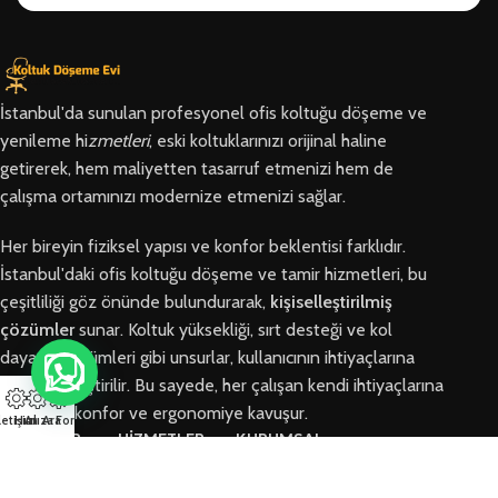
İstanbul'da sunulan profesyonel ofis koltuğu döşeme ve
yenileme hi
zmetleri
, eski koltuklarınızı orijinal haline
getirerek, hem maliyetten tasarruf etmenizi hem de
çalışma ortamınızı modernize etmenizi sağlar.
Her bireyin fiziksel yapısı ve konfor beklentisi farklıdır.
İstanbul'daki ofis koltuğu döşeme ve tamir hizmetleri, bu
çeşitliliği göz önünde bulundurarak,
kişiselleştirilmiş
çözümler
sunar. Koltuk yüksekliği, sırt desteği ve kol
dayama bölümleri gibi unsurlar, kullanıcının ihtiyaçlarına
göre özelleştirilir. Bu sayede, her çalışan kendi ihtiyaçlarına
en uygun konfor ve ergonomiye kavuşur.
letişim
Hızlı Ara
Arıza Formu
BÖLGELER
HİZMETLER
KURUMSAL
Arnavutköy
Ofis Koltuğu
Hakkımızda
Ofis Koltuğu
Tamiri