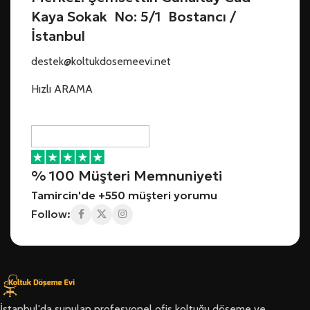
Kaya Sokak No: 5/1 Bostancı /
İstanbul
destek@koltukdosemeevi.net
Hızlı ARAMA
% 100 Müşteri Memnuniyeti
Tamircin'de +550 müşteri yorumu
Follow:
İstanbul'da sunulan profesyonel ofis koltuğu döşeme ve