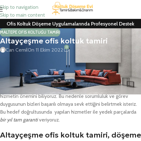
Skip to navigation
Skip to main content
Ofis Koltuk Döşeme Uygulamalarında Profesyonel Destek
MALTEPE OFIS KOLTUĞU TAMIRI
Altayçeşme ofis koltuk tamiri
0
Can Cemil
On 11 Ekim 2022
Altayçeşme ofis koltuk tamiri, koltuk kaplama, ofis koltuk döşeme,
berber koltuğu ve ofis koltuğu yedek parça değişimlerinde
ücretsiz nakliye ve keşif hizmeti için hemen arayın
Müşteri memnuniyeti bizim için ön planda olup satış sonrası
hizmetin önemini biliyoruz. Bu nedenle sorumluluk ve görev
duygusunun bizleri başarılı olmaya sevk ettiğini belirtmek isteriz.
Bu hedef doğrultusunda yapılan hizmetler ile yedek parçalarda
bir yıl tam garanti
veriyoruz.
Altayçeşme ofis koltuk tamiri, döşeme