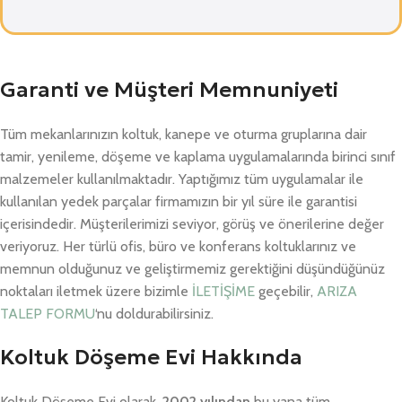
Garanti ve Müşteri Memnuniyeti
Tüm mekanlarınızın koltuk, kanepe ve oturma gruplarına dair
tamir, yenileme, döşeme ve kaplama uygulamalarında birinci sınıf
malzemeler kullanılmaktadır. Yaptığımız tüm uygulamalar ile
kullanılan yedek parçalar firmamızın bir yıl süre ile garantisi
içerisindedir. Müşterilerimizi seviyor, görüş ve önerilerine değer
veriyoruz. Her türlü ofis, büro ve konferans koltuklarınız ve
memnun olduğunuz ve geliştirmemiz gerektiğini düşündüğünüz
noktaları iletmek üzere bizimle
İLETİŞİME
geçebilir,
ARIZA
TALEP FORMU
‘nu doldurabilirsiniz.
Koltuk Döşeme Evi Hakkında
Koltuk Döşeme Evi olarak,
2002 yılından
bu yana tüm