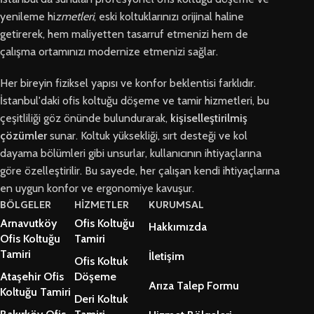
yenileme hi
zmetleri
, eski koltuklarınızı orijinal haline
getirerek, hem maliyetten tasarruf etmenizi hem de
çalışma ortamınızı modernize etmenizi sağlar.
Her bireyin fiziksel yapısı ve konfor beklentisi farklıdır.
İstanbul'daki ofis koltuğu döşeme ve tamir hizmetleri, bu
çeşitliliği göz önünde bulundurarak,
kişiselleştirilmiş
çözümler
sunar. Koltuk yüksekliği, sırt desteği ve kol
dayama bölümleri gibi unsurlar, kullanıcının ihtiyaçlarına
göre özelleştirilir. Bu sayede, her çalışan kendi ihtiyaçlarına
en uygun konfor ve ergonomiye kavuşur.
BÖLGELER
HİZMETLER
KURUMSAL
Arnavutköy
Ofis Koltuğu
Hakkımızda
Ofis Koltuğu
Tamiri
Tamiri
İletişim
Ofis Koltuk
Ataşehir Ofis
Döşeme
Arıza Talep Formu
Koltuğu Tamiri
Deri Koltuk