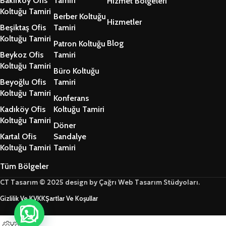
Bakırköy Ofis
Tamiri
Hizmet Bölgeleri
Koltuğu Tamiri
Berber Koltuğu
Hizmetler
Beşiktaş Ofis
Tamiri
Koltuğu Tamiri
Blog
Patron Koltuğu
Beykoz Ofis
Tamiri
Koltuğu Tamiri
Büro Koltuğu
Beyoğlu Ofis
Tamiri
Koltuğu Tamiri
Konferans
Kadıköy Ofis
Koltuğu Tamiri
Koltuğu Tamiri
Döner
Kartal Ofis
Sandalye
Koltuğu Tamiri
Tamiri
Tüm Bölgeler
CT Tasarım © 2025 design by Çağrı Web Tasarım Stüdyoları.
Gizlilik Ve KVKK
Şartlar Ve Koşullar