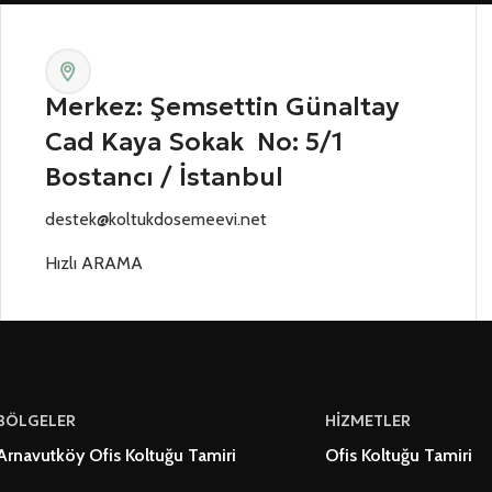
Merkez: Şemsettin Günaltay
Cad Kaya Sokak No: 5/1
Bostancı / İstanbul
destek@koltukdosemeevi.net
Hızlı ARAMA
BÖLGELER
HİZMETLER
Arnavutköy Ofis Koltuğu Tamiri
Ofis Koltuğu Tamiri