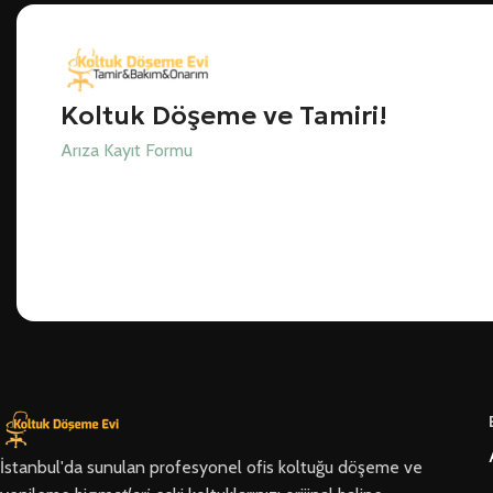
Koltuk Döşeme ve Tamiri!
Arıza Kayıt Formu
İstanbul'da sunulan profesyonel ofis koltuğu döşeme ve