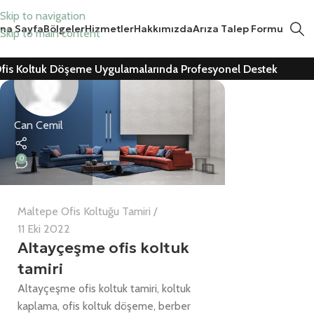
Skip to navigation
na Sayfa
Bölgeler
Hizmetler
Hakkımızda
Arıza Talep Formu
Skip to main content
fis Koltuk Döşeme Uygulamalarında Profesyonel Destek
Can Cemil
0
Maltepe Ofis Koltuğu Tamiri
11 Eki 2022
Altayçeşme ofis koltuk
tamiri
Altayçeşme ofis koltuk tamiri, koltuk
kaplama, ofis koltuk döşeme, berber