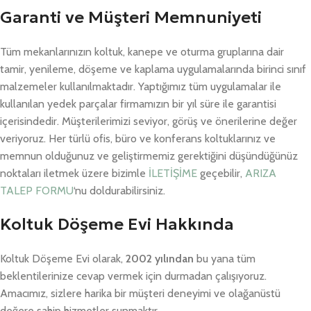
Garanti ve Müşteri Memnuniyeti
Tüm mekanlarınızın koltuk, kanepe ve oturma gruplarına dair
tamir, yenileme, döşeme ve kaplama uygulamalarında birinci sınıf
malzemeler kullanılmaktadır. Yaptığımız tüm uygulamalar ile
kullanılan yedek parçalar firmamızın bir yıl süre ile garantisi
içerisindedir. Müşterilerimizi seviyor, görüş ve önerilerine değer
veriyoruz. Her türlü ofis, büro ve konferans koltuklarınız ve
memnun olduğunuz ve geliştirmemiz gerektiğini düşündüğünüz
noktaları iletmek üzere bizimle
İLETİŞİME
geçebilir,
ARIZA
TALEP FORMU
‘nu doldurabilirsiniz.
Koltuk Döşeme Evi Hakkında
Koltuk Döşeme Evi olarak,
2002 yılından
bu yana tüm
beklentilerinize cevap vermek için durmadan çalışıyoruz.
Amacımız, sizlere harika bir müşteri deneyimi ve olağanüstü
değere sahip hizmetler sunmaktır.