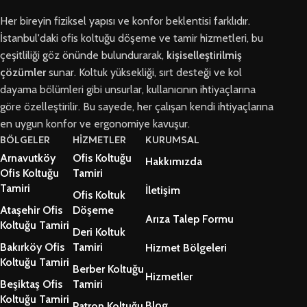
Her bireyin fiziksel yapısı ve konfor beklentisi farklıdır.
İstanbul'daki ofis koltuğu döşeme ve tamir hizmetleri, bu
çeşitliliği göz önünde bulundurarak,
kişiselleştirilmiş
çözümler
sunar. Koltuk yüksekliği, sırt desteği ve kol
dayama bölümleri gibi unsurlar, kullanıcının ihtiyaçlarına
göre özelleştirilir. Bu sayede, her çalışan kendi ihtiyaçlarına
en uygun konfor ve ergonomiye kavuşur.
BÖLGELER
HİZMETLER
KURUMSAL
Arnavutköy
Ofis Koltuğu
Hakkımızda
Ofis Koltuğu
Tamiri
Tamiri
İletişim
Ofis Koltuk
Ataşehir Ofis
Döşeme
Arıza Talep Formu
Koltuğu Tamiri
Deri Koltuk
Bakırköy Ofis
Tamiri
Hizmet Bölgeleri
Koltuğu Tamiri
Berber Koltuğu
Hizmetler
Beşiktaş Ofis
Tamiri
Koltuğu Tamiri
Blog
Patron Koltuğu