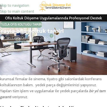
Skip to navigation
Skip to main content
Ofis Koltuk Döşeme Uygulamalarında Profesyonel Destek
TUZLA OFIS KOLTUĞU TAMIRI
Yayla ofis koltuk tamiri
0
Can Cemil
On 14 Ekim 2022
Yayla ofis koltuk tamiri, ofis koltuk kaplama, berber koltuğu tamiri
ve ofis koltuk yedek parça hizmetlerinde 25 yıllık birikim ve
tecrübenin vermiş olduğu çalışma azmiyle hizmetinizdeyiz
Ofislerdeki personel çalışma koltukları ve ev koltuk ve kanepeler
için yedek parça ve kumaş değişimlerini yapmaktayız. Tüm
kurumsal firmalar ile sinema, tiyatro gibi salonlardaki konferans
koltuklarınızın bakım, yedek parça değişimlerinizi yapıyoruz.
Yapılan tüm işlem ve uygulamalar ile yedek parçalarda
bir yıl tam
garanti
veriyoruz.